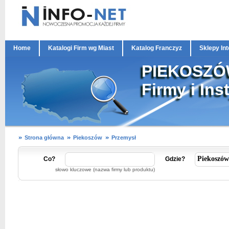
Home
Katalogi Firm wg Miast
Katalog Franczyz
Sklepy In
PIEKOSZ
Firmy i Ins
Strona główna
Piekoszów
Przemysł
Co?
Gdzie?
słowo kluczowe (nazwa firmy lub produktu)