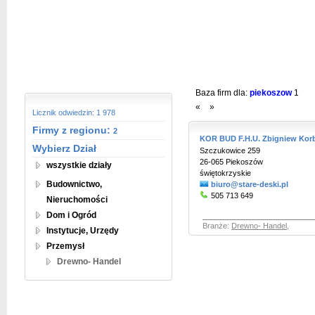
Baza firm dla:
piekoszow
1
«
»
Licznik odwiedzin: 1 978
Firmy z regionu:
2
KOR BUD F.H.U. Zbigniew Kor
Wybierz Dział
Szczukowice 259
26-065 Piekoszów
wszystkie działy
świętokrzyskie
Budownictwo,
biuro@stare-deski.pl
505 713 649
Nieruchomości
Dom i Ogród
Branże:
Drewno- Handel
,
Instytucje, Urzędy
Przemysł
Drewno- Handel