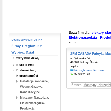
Baza firm dla:
piekary-sla
Elektronarzędzia - Produ
Licznik odwiedzin: 26 447
«
»
Firmy z regionu:
11
Wybierz Dział
ZFM ZASADA Fabryka Ma
wszystkie działy
ul. Bytomska 64
41-940 Piekary Śląskie
Biuro i Firma
śląskie
Budownictwo,
biuro@zfm-online.com
32 382 20 20
Nieruchomości
Instalacje sanitarne,
Branże:
Maszyny, Narzędzia
Wodne, Gazowe,
Kanalizacyjne
Maszyny, Narzędzia,
Elektronarzędzia-
Produkcja