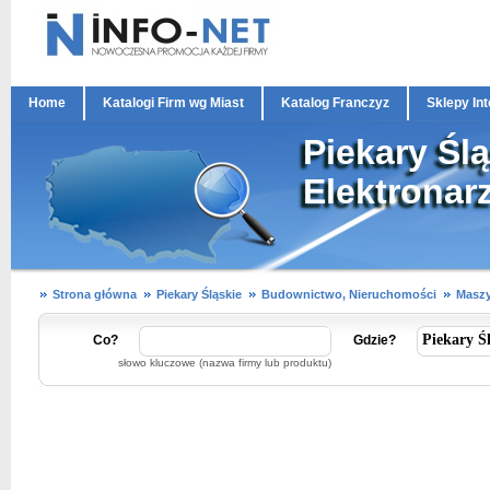
Home
Katalogi Firm wg Miast
Katalog Franczyz
Sklepy In
Piekary Śl
Elektronar
Strona główna
Piekary Śląskie
Budownictwo, Nieruchomości
Maszy
Co?
Gdzie?
słowo kluczowe (nazwa firmy lub produktu)