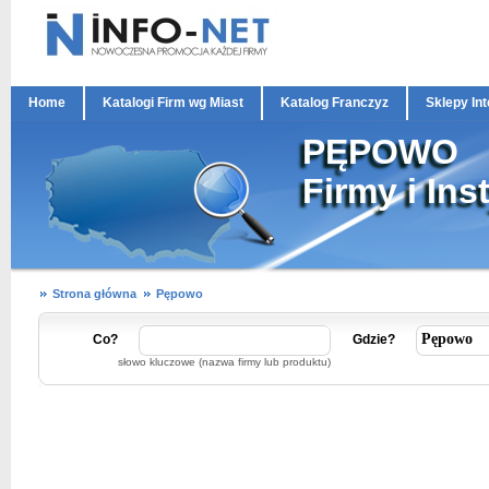
Home
Katalogi Firm wg Miast
Katalog Franczyz
Sklepy In
PĘPOWO
Firmy i Ins
Strona główna
Pępowo
Co?
Gdzie?
słowo kluczowe (nazwa firmy lub produktu)