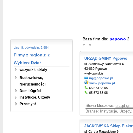
Baza firm dla:
pepowo
2
«
»
Licznik odwiedzin: 2 884
Firmy z regionu:
2
URZĄD GMINY Pępowo
Wybierz Dział
ul. Stanisławy Nadstawek 6
63-830 Pępowo
wszystkie działy
wielkopolskie
Budownictwo,
ug@pepowo.pl
www.pepowo.pl
Nieruchomości
65 573 63 05
Dom i Ogród
65 573 63 08
Instytucje, Urzędy
Przemysł
Słowa kluczowe:
urząd gm
Branże:
Instytucje, Urzędy
JACKOWSKA Sklep Elektr
pl. Cyryla Ratajskiego 9