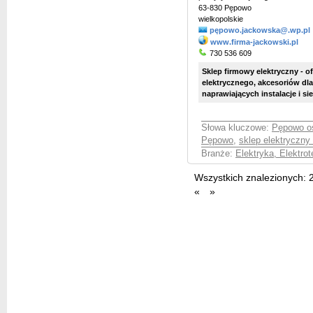
63-830 Pępowo
wielkopolskie
pępowo.jackowska@.wp.pl
www.firma-jackowski.pl
730 536 609
Sklep firmowy elektryczny - o
elektrycznego, akcesoriów dl
naprawiających instalacje i s
Słowa kluczowe:
Pępowo os
Pępowo
,
sklep elektryczn
Branże:
Elektryka, Elektro
Wszystkich znalezionych:
«
»