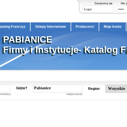
Zarejestruj się
Nie 
atalog Franczyz
Sklepy Internetowe
Producenci
Moje konto
PABIANICE
Firmy i Instytucje- Katalog 
Gdzie?
Region
roduktu)
miejscowość