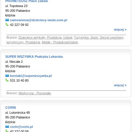
PROMETEUSZ Place Zabaw
ul. Topolowa 23
95-200 Pabianice
łódzkie
zamowienia@dzieciecy-swiat.com.pl
42 227 09 92
więcej »
Branże:
Dziecięce artykuły- Produkcja, Usługi
,
Turystyka, Sport, Sprzęt sportowy,
turystyczny- Produkcja
,
Meble - Produkcja/Usługi
,
SUPER WSZYWKA Praktyka Lekarska
ul. Niecała 2
95-200 Pabianice
łódzkie
kontakt@superwszywka.pl
531 10 40 80
więcej »
Branże:
Medycyna - Pozostałe
,
CORIN
ul. Lutomirska 48
95-200 Pabianice
łódzkie
corin@corin.pl
42 227 00 58