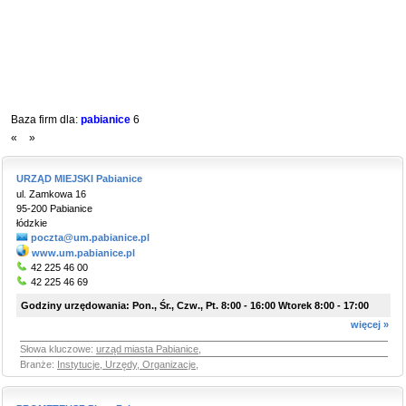
Baza firm dla:
pabianice
6
«
»
URZĄD MIEJSKI Pabianice
ul. Zamkowa 16
95-200 Pabianice
łódzkie
poczta@um.pabianice.pl
www.um.pabianice.pl
42 225 46 00
42 225 46 69
Godziny urzędowania: Pon., Śr., Czw., Pt. 8:00 - 16:00 Wtorek 8:00 - 17:00
więcej »
Słowa kluczowe:
urząd miasta Pabianice
,
Branże:
Instytucje, Urzędy, Organizacje
,