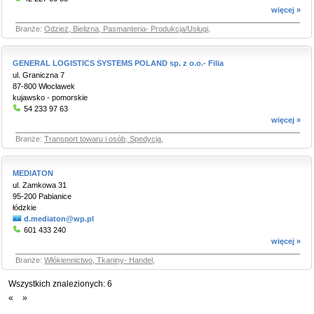
więcej »
Branże:
Odzież, Bielizna, Pasmanteria- Produkcja/Usługi
,
GENERAL LOGISTICS SYSTEMS POLAND sp. z o.o.- Filia
ul. Graniczna 7
87-800 Włocławek
kujawsko - pomorskie
54 233 97 63
więcej »
Branże:
Transport towaru i osób, Spedycja
,
MEDIATON
ul. Zamkowa 31
95-200 Pabianice
łódzkie
d.mediaton@wp.pl
601 433 240
więcej »
Branże:
Włókiennictwo, Tkaniny- Handel
,
Wszystkich znalezionych:
6
«
»