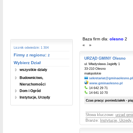
Baza firm dla:
olesno
2
«
»
Licznik odwiedzin: 1 304
Firmy z regionu:
2
URZĄD GMINY Olesno
Wybierz Dział
ul. Władysława Jagiełły 1
33-210 Olesno
wszystkie działy
małopolskie
Budownictwo,
sekretariat@gminaolesno.pl
www.gminaolesno.pl
Nieruchomości
14 642 29 71
Dom i Ogród
14 641 10 70
Instytucje, Urzędy
Czas pracy: poniedziałek - pią
Słowa kluczowe:
urząd gmi
Branże:
Instytucje, Urzędy