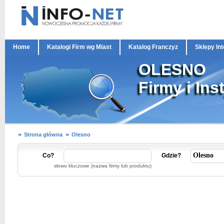
Home
Katalogi Firm wg Miast
Katalog Franczyz
Sklepy In
OLESNO
Firmy i Ins
Strona główna
Olesno
Co?
Gdzie?
słowo kluczowe (nazwa firmy lub produktu)