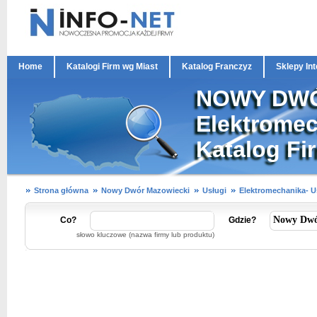
Home
Katalogi Firm wg Miast
Katalog Franczyz
Sklepy In
NOWY DWÓ
Elektromech
Katalog Fi
Strona główna
Nowy Dwór Mazowiecki
Usługi
Elektromechanika- U
Co?
Gdzie?
słowo kluczowe (nazwa firmy lub produktu)