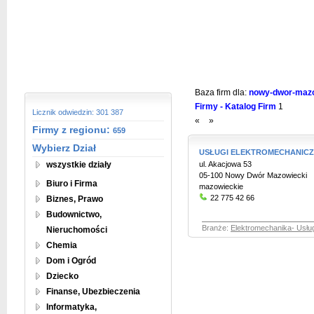
Baza firm dla:
nowy-dwor-mazow
Firmy - Katalog Firm
1
Licznik odwiedzin: 301 387
«
»
Firmy z regionu:
659
Wybierz Dział
USŁUGI ELEKTROMECHANIC
wszystkie działy
ul. Akacjowa 53
05-100 Nowy Dwór Mazowiecki
Biuro i Firma
mazowieckie
22 775 42 66
Biznes, Prawo
Budownictwo,
Branże:
Elektromechanika- Usług
Nieruchomości
Chemia
Dom i Ogród
Dziecko
Finanse, Ubezbieczenia
Informatyka,