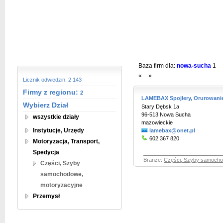
Baza firm dla:
nowa-sucha
1
«
»
Licznik odwiedzin: 2 143
Firmy z regionu:
2
LAMEBAX Spojlery, Orurowani
Wybierz Dział
Stary Dębsk 1a
96-513 Nowa Sucha
wszystkie działy
mazowieckie
Instytucje, Urzędy
lamebax@onet.pl
602 367 820
Motoryzacja, Transport,
Spedycja
Branże:
Części, Szyby samocho
Części, Szyby
samochodowe,
motoryzacyjne
Przemysł