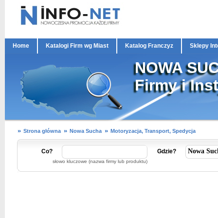
Home
Katalogi Firm wg Miast
Katalog Franczyz
Sklepy In
NOWA SU
Firmy i Ins
Strona główna
Nowa Sucha
Motoryzacja, Transport, Spedycja
Co?
Gdzie?
słowo kluczowe (nazwa firmy lub produktu)