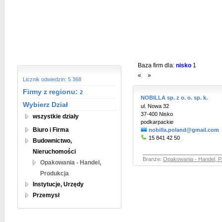
Baza firm dla:
nisko
1
«
»
Licznik odwiedzin: 5 368
Firmy z regionu:
2
NOBILLA sp. z o. o. sp. k.
Wybierz Dział
ul. Nowa 32
37-400 Nisko
wszystkie działy
podkarpackie
Biuro i Firma
nobilla.poland@gmail.com
15 841 42 50
Budownictwo,
Nieruchomości
Branże:
Opakowania - Handel, P
Opakowania - Handel,
Produkcja
Instytucje, Urzędy
Przemysł