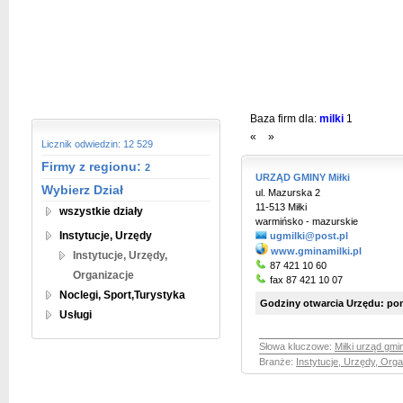
Baza firm dla:
milki
1
«
»
Licznik odwiedzin: 12 529
Firmy z regionu:
2
URZĄD GMINY Miłki
Wybierz Dział
ul. Mazurska 2
11-513 Miłki
wszystkie działy
warmińsko - mazurskie
Instytucje, Urzędy
ugmilki@post.pl
www.gminamilki.pl
Instytucje, Urzędy,
87 421 10 60
Organizacje
fax 87 421 10 07
Noclegi, Sport,Turystyka
Godziny otwarcia Urzędu: ponie
Usługi
Słowa kluczowe:
Miłki urząd gmi
Branże:
Instytucje, Urzędy, Orga