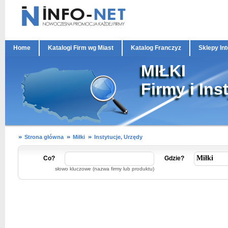
Home
Katalogi Firm wg Miast
Katalog Franczyz
Sklepy In
MIŁKI
Firmy i Ins
Strona główna
Miłki
Instytucje, Urzędy
Co?
Gdzie?
słowo kluczowe (nazwa firmy lub produktu)