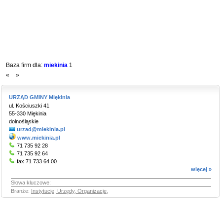
Baza firm dla:
miekinia
1
«
»
URZĄD GMINY Miękinia
ul. Kościuszki 41
55-330 Miękinia
dolnośląskie
urzad@miekinia.pl
www.miekinia.pl
71 735 92 28
71 735 92 64
fax 71 733 64 00
więcej »
Słowa kluczowe:
Branże:
Instytucje, Urzędy, Organizacje
,