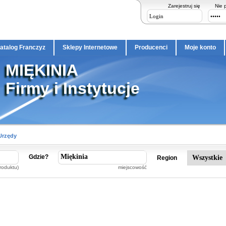
Zarejestruj się
Nie 
atalog Franczyz
Sklepy Internetowe
Producenci
Moje konto
MIĘKINIA
Firmy i Instytucje
 Urzędy
Gdzie?
Region
roduktu)
miejscowość