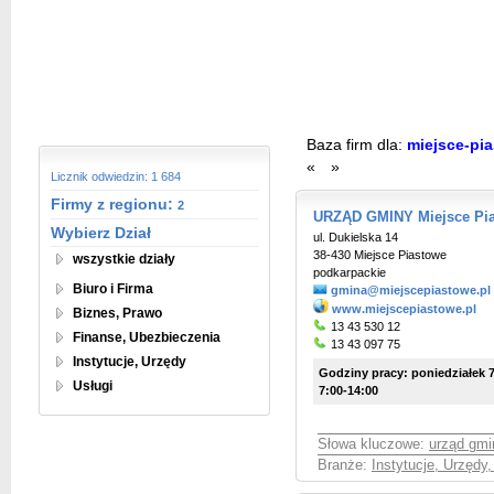
Baza firm dla:
miejsce-pi
«
»
Licznik odwiedzin: 1 684
Firmy z regionu:
2
URZĄD GMINY Miejsce Pi
Wybierz Dział
ul. Dukielska 14
38-430 Miejsce Piastowe
wszystkie działy
podkarpackie
Biuro i Firma
gmina@miejscepiastowe.pl
www.miejscepiastowe.pl
Biznes, Prawo
13 43 530 12
Finanse, Ubezbieczenia
13 43 097 75
Instytucje, Urzędy
Godziny pracy: poniedziałek 7
Usługi
7:00-14:00
Słowa kluczowe:
urząd gmi
Branże:
Instytucje, Urzędy