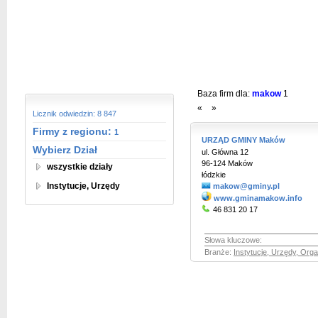
Baza firm dla:
makow
1
«
»
Licznik odwiedzin: 8 847
Firmy z regionu:
1
URZĄD GMINY Maków
Wybierz Dział
ul. Główna 12
96-124 Maków
wszystkie działy
łódzkie
Instytucje, Urzędy
makow@gminy.pl
www.gminamakow.info
46 831 20 17
Słowa kluczowe:
Branże:
Instytucje, Urzędy, Orga