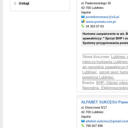
Usługi
ul. Paderewskiego 30
42-700 Lubliniec
śląskie
protekotomasz@o2.pl
www.proteko.net.pl
34 353 07 63
Hurtowe zaopatrzenie w art. B
spawalniczy: * Sprzęt BHP i od
Systemy przygotowania powietr
Słowa kluczowe:
Lubliniec
robocza hurtownia Lubliniec
art narzędzia spawalnicze h
Lubliniec
,
sprzęt ppoż hurto
powietrza Lubliniec
,
Branże:
BHP- Odzież roboc
Narzędzia, Elektronarzędzi
ALFABET SUKCESU Paweł 
ul. Dworcowa 5/17
42-700 Lubliniec
śląskie
alfabet.sukcesu@gmail.co
796 607 896