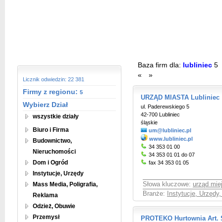
Baza firm dla:
lubliniec
5
«
»
Licznik odwiedzin: 22 381
Firmy z regionu:
5
URZĄD MIASTA Lubliniec
Wybierz Dział
ul. Paderewskiego 5
42-700 Lubliniec
wszystkie działy
śląskie
Biuro i Firma
um@lubliniec.pl
www.lubliniec.pl
Budownictwo,
34 353 01 00
Nieruchomości
34 353 01 01 do 07
Dom i Ogród
fax 34 353 01 05
Instytucje, Urzędy
Mass Media, Poligrafia,
Słowa kluczowe:
urząd miej
Branże:
Instytucje, Urzędy
Reklama
Odzież, Obuwie
Przemysł
PROTEKO Hurtownia Art. S