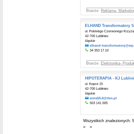
Branże:
Reklama, Marketin
ELHAND Transformatory Sp
ul. Polskiego Czerwonego Krzyża
42-700 Lubliniec
śląskie
elhand-transformatory@wp.
34 353 17 10
Branże:
Elektronika- Produ
HIPOTERAPIA - KJ Lublin
ul. Kopce 15
42-700 Lubliniec
śląskie
wera55.8@tlen.pl
503 141 005
Wszystkich znalezionych:
«
»