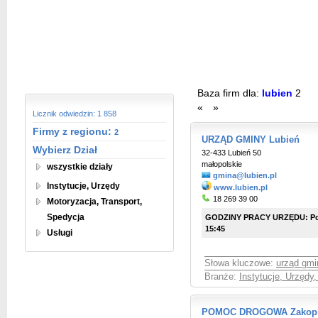
Baza firm dla:
lubien
2
«
»
Licznik odwiedzin: 1 858
Firmy z regionu:
2
URZĄD GMINY Lubień
Wybierz Dział
32-433 Lubień 50
małopolskie
wszystkie działy
gmina@lubien.pl
Instytucje, Urzędy
www.lubien.pl
18 269 39 00
Motoryzacja, Transport,
Spedycja
GODZINY PRACY URZĘDU: Ponied
15:45
Usługi
Słowa kluczowe:
urząd gmi
Branże:
Instytucje, Urzędy
POMOC DROGOWA Zakopi