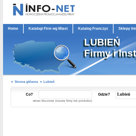
Home
Katalogi Firm wg Miast
Katalog Franczyz
Sklepy In
LUBIEŃ
Firmy i Ins
Strona główna
Lubień
Co?
Gdzie?
słowo kluczowe (nazwa firmy lub produktu)