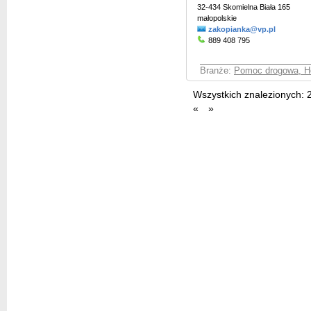
32-434 Skomielna Biała 165
małopolskie
zakopianka@vp.pl
889 408 795
Branże:
Pomoc drogowa, H
Wszystkich znalezionych:
«
»