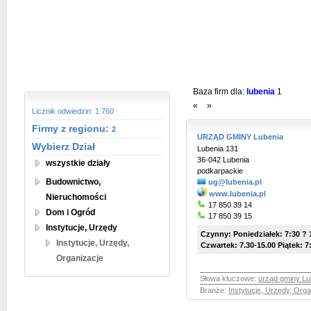
Baza firm dla:
lubenia
1
«
»
Licznik odwiedzin: 1 760
Firmy z regionu:
2
URZĄD GMINY Lubenia
Wybierz Dział
Lubenia 131
36-042 Lubenia
wszystkie działy
podkarpackie
Budownictwo,
ug@lubenia.pl
www.lubenia.pl
Nieruchomości
17 850 39 14
Dom i Ogród
17 850 39 15
Instytucje, Urzędy
Czynny: Poniedziałek: 7:30 ? 1
Instytucje, Urzędy,
Czwartek: 7.30-15.00 Piątek: 7
Organizacje
Słowa kluczowe:
urząd gminy Lu
Branże:
Instytucje, Urzędy, Orga