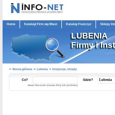
Home
Katalogi Firm wg Miast
Katalog Franczyz
Sklepy In
LUBENIA
Firmy i Ins
Strona główna
Lubenia
Instytucje, Urzędy
Co?
Gdzie?
słowo kluczowe (nazwa firmy lub produktu)