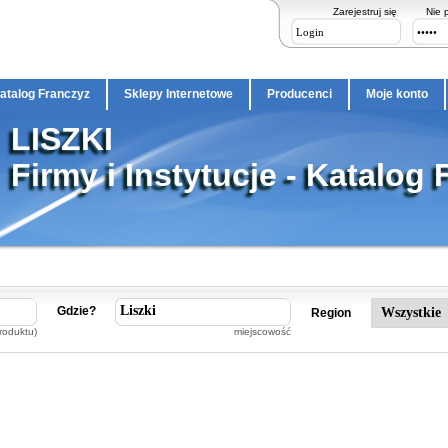
Zarejestruj się
Nie 
atalog Franczyz
Sklepy Internetowe
Producenci
Moje konto
LISZKI
Firmy i Instytucje - Katalog 
Gdzie?
Region
roduktu)
miejscowość