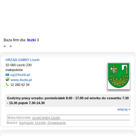
Baza firm dla:
liszki
3
«
»
URZĄD GMINY Liszki
32-060 Liszki 230
małopolskie
ug@liszki.pl
www.liszki.pl
12 280 62 34
Godziny pracy urzędu: poniedziałek 8.00 - 17.00 od wtorku do czwartku 7.30
- 15.30 piątek 7.30-14.30
więcej »
Słowa kluczowe:
urząd gminy Liszki
,
Branże:
Instytucje, Urzędy, Organizacje
,