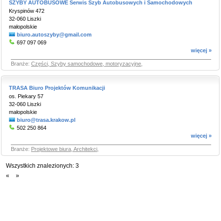
SZYBY AUTOBUSOWE Serwis Szyb Autobusowych i Samochodowych
Kryspinów 472
32-060 Liszki
małopolskie
biuro.autoszyby@gmail.com
697 097 069
więcej »
Branże:
Części, Szyby samochodowe, motoryzacyjne
,
TRASA Biuro Projektów Komunikacji
os. Piekary 57
32-060 Liszki
małopolskie
biuro@trasa.krakow.pl
502 250 864
więcej »
Branże:
Projektowe biura, Architekci
,
Wszystkich znalezionych:
3
«
»