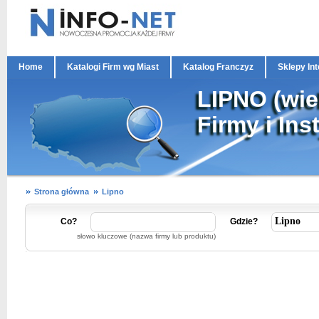
Home
Katalogi Firm wg Miast
Katalog Franczyz
Sklepy In
LIPNO (wie
Firmy i Ins
Strona główna
Lipno
Co?
Gdzie?
słowo kluczowe (nazwa firmy lub produktu)