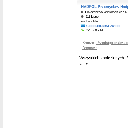
NADPOL Przemysław Nad
ul. Powstańców Wielkopolskich 6
64-111 Lipno
wielkopolskie
nadpol.reklama@wp.pl
691 569 914
Branże:
Przedsiębiorstwa 
Drogowe
,
Wszystkich znalezionych:
«
»