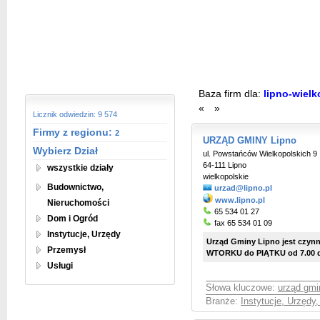
Baza firm dla:
lipno-wielk
«
»
Licznik odwiedzin: 9 574
Firmy z regionu:
2
URZĄD GMINY Lipno
Wybierz Dział
ul. Powstańców Wielkopolskich 9
64-111 Lipno
wszystkie działy
wielkopolskie
Budownictwo,
urzad@lipno.pl
www.lipno.pl
Nieruchomości
65 534 01 27
Dom i Ogród
fax 65 534 01 09
Instytucje, Urzędy
Urząd Gminy Lipno jest czynn
Przemysł
WTORKU do PIĄTKU od 7.00 d
Usługi
Słowa kluczowe:
urząd gmi
Branże:
Instytucje, Urzędy