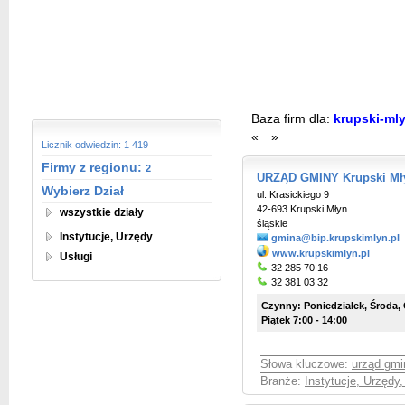
Baza firm dla:
krupski-ml
«
»
Licznik odwiedzin: 1 419
Firmy z regionu:
2
URZĄD GMINY Krupski Mł
Wybierz Dział
ul. Krasickiego 9
42-693 Krupski Młyn
wszystkie działy
śląskie
Instytucje, Urzędy
gmina@bip.krupskimlyn.pl
www.krupskimlyn.pl
Usługi
32 285 70 16
32 381 03 32
Czynny: Poniedziałek, Środa, 
Piątek 7:00 - 14:00
Słowa kluczowe:
urząd gmi
Branże:
Instytucje, Urzędy