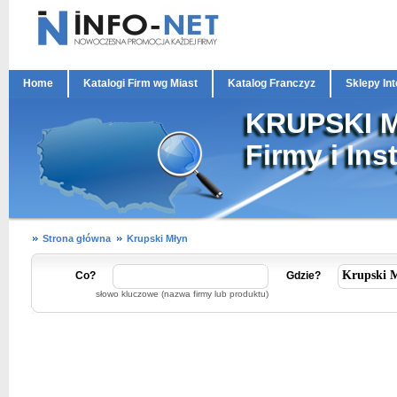
Home
Katalogi Firm wg Miast
Katalog Franczyz
Sklepy In
KRUPSKI 
Firmy i Ins
Strona główna
Krupski Młyn
Co?
Gdzie?
słowo kluczowe (nazwa firmy lub produktu)