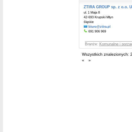
ZTIRA GROUP sp. z o.o. U
ul. 1 Maja 8
42-693 Krupski Młyn
śląskie
biuro@ztira.pl
691 906 969
Branże:
Komunalne i porzą
Wszystkich znalezionych:
«
»