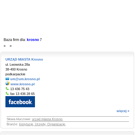
Baza firm dla:
krosno
7
«
»
URZĄD MIASTA Krosno
ul. Lwowska 28a
38-400 Krosno
podkarpackie
um@um.krosno.pl
www.krosno.pl
13 436 75 43
fax 13 436 28 65
więcej »
Słowa kluczowe:
urząd miasta Krosno
,
Branże:
Instytucje, Urzędy, Organizacje
,