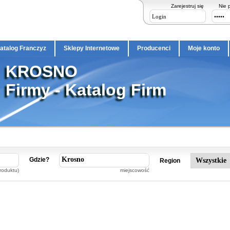
Zarejestruj się
Nie 
atalog Franczyz
Sklepy Internetowe
Producenci
Moje konto
KROSNO
Firmy - Katalog Firm
Gdzie?
Region
roduktu)
miejscowość