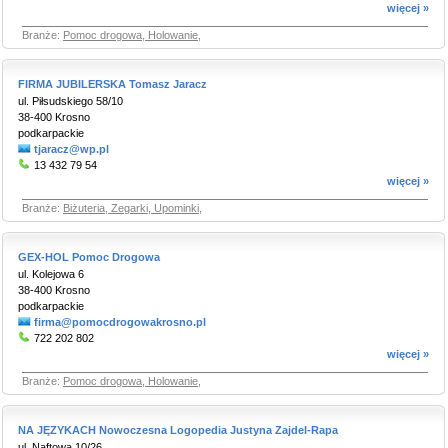
więcej »
Branże:
Pomoc drogowa, Holowanie
,
FIRMA JUBILERSKA Tomasz Jaracz
ul. Piłsudskiego 58/10
38-400 Krosno
podkarpackie
tjaracz@wp.pl
13 432 79 54
więcej »
Branże:
Biżuteria, Zegarki, Upominki
,
GEX-HOL Pomoc Drogowa
ul. Kolejowa 6
38-400 Krosno
podkarpackie
firma@pomocdrogowakrosno.pl
722 202 802
więcej »
Branże:
Pomoc drogowa, Holowanie
,
NA JĘZYKACH Nowoczesna Logopedia Justyna Zajdel-Rapa
ul. Naftowa 10/26