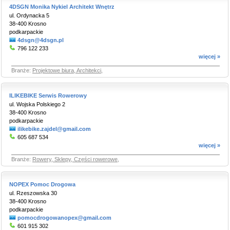
4DSGN Monika Nykiel Architekt Wnętrz
ul. Ordynacka 5
38-400 Krosno
podkarpackie
4dsgn@4dsgn.pl
796 122 233
więcej »
Branże:
Projektowe biura, Architekci
,
ILIKEBIKE Serwis Rowerowy
ul. Wojska Polskiego 2
38-400 Krosno
podkarpackie
ilikebike.zajdel@gmail.com
605 687 534
więcej »
Branże:
Rowery, Sklepy, Części rowerowe
,
NOPEX Pomoc Drogowa
ul. Rzeszowska 30
38-400 Krosno
podkarpackie
pomocdrogowanopex@gmail.com
601 915 302