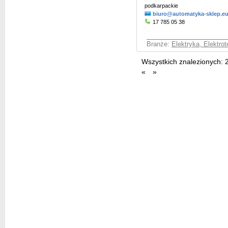
podkarpackie
biuro@automatyka-sklep.e
17 785 05 38
Branże:
Elektryka, Elektro
Wszystkich znalezionych:
«
»