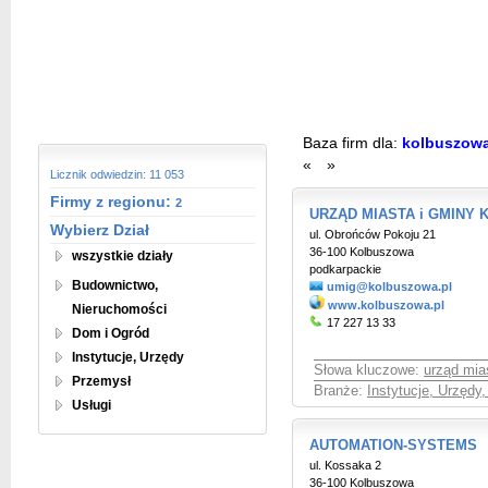
Baza firm dla:
kolbuszow
«
»
Licznik odwiedzin: 11 053
Firmy z regionu:
2
URZĄD MIASTA i GMINY 
Wybierz Dział
ul. Obrońców Pokoju 21
36-100 Kolbuszowa
wszystkie działy
podkarpackie
Budownictwo,
umig@kolbuszowa.pl
www.kolbuszowa.pl
Nieruchomości
17 227 13 33
Dom i Ogród
Instytucje, Urzędy
Słowa kluczowe:
urząd mia
Przemysł
Branże:
Instytucje, Urzędy
Usługi
AUTOMATION-SYSTEMS
ul. Kossaka 2
36-100 Kolbuszowa