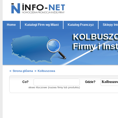
Home
Katalogi Firm wg Miast
Katalog Franczyz
Sklepy In
KOLBUSZ
Firmy i Ins
Strona główna
Kolbuszowa
Co?
Gdzie?
słowo kluczowe (nazwa firmy lub produktu)