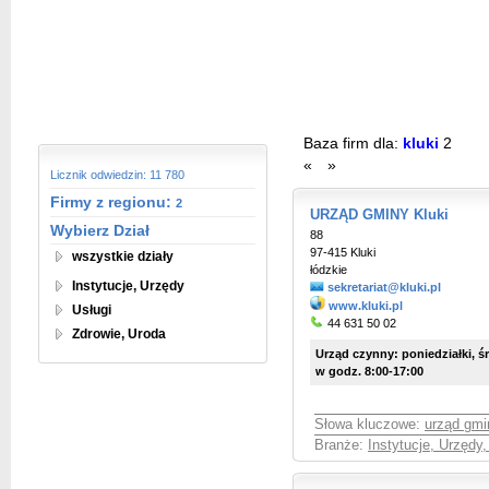
Baza firm dla:
kluki
2
«
»
Licznik odwiedzin: 11 780
Firmy z regionu:
2
URZĄD GMINY Kluki
Wybierz Dział
88
97-415 Kluki
wszystkie działy
łódzkie
Instytucje, Urzędy
sekretariat@kluki.pl
www.kluki.pl
Usługi
44 631 50 02
Zdrowie, Uroda
Urząd czynny: poniedziałki, śr
w godz. 8:00-17:00
Słowa kluczowe:
urząd gmi
Branże:
Instytucje, Urzędy