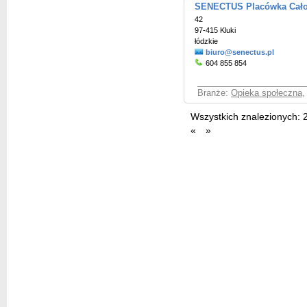
SENECTUS Placówka Cało
42
97-415 Kluki
łódzkie
biuro@senectus.pl
604 855 854
Branże:
Opieka społeczna
,
Wszystkich znalezionych:
«
»