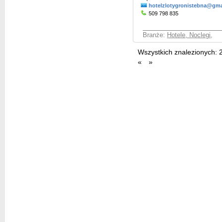
hotelzlotygronistebna@gma
509 798 835
Branże:
Hotele, Noclegi
,
Wszystkich znalezionych:
«
»