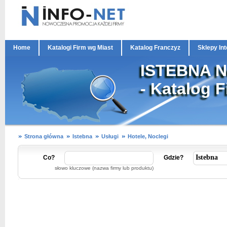
Home
Katalogi Firm wg Miast
Katalog Franczyz
Sklepy In
ISTEBNA No
- Katalog F
Strona główna
Istebna
Usługi
Hotele, Noclegi
Co?
Gdzie?
słowo kluczowe (nazwa firmy lub produktu)