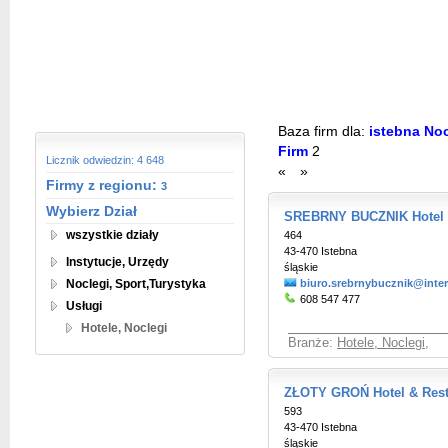
Baza firm dla:
istebna Nocl
Firm
2
Licznik odwiedzin: 4 648
«
»
Firmy z regionu:
3
Wybierz Dział
SREBRNY BUCZNIK Hotel
wszystkie działy
464
43-470 Istebna
Instytucje, Urzędy
śląskie
Noclegi, Sport,Turystyka
biuro.srebrnybucznik@inter
608 547 477
Usługi
Hotele, Noclegi
Branże:
Hotele, Noclegi
,
ZŁOTY GROŃ Hotel & Rest
593
43-470 Istebna
śląskie