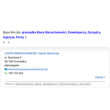
Baza firm dla:
gromadka Biura Nieruchomości, Deweloperzy, Zarządcy,
Agencje, Firmy
1
«
»
CHATA NIERUCHOMOŚCI Jakub Mandziak
ul. Sportowa 5
59-706 Gromadka
dolnośląskie
biuro@chatanieruchomosci.pl
790 715 524
więcej »
Branże:
Nieruchomości- Biura, Deweloperzy, Rzeczoznawcy, Zarządcy
,