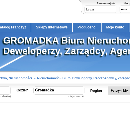
Zarejestruj się
Nie 
atalog Franczyz
Sklepy Internetowe
Producenci
Moje konto
GROMADKA Biura Nierucho
Deweloperzy, Zarządcy, Age
two, Nieruchomości
Nieruchomości- Biura, Deweloperzy, Rzeczoznawcy, Zarząd
Gdzie?
Region
roduktu)
miejscowość