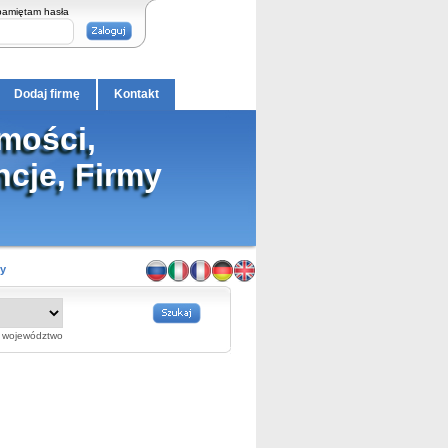
pamiętam hasła
Dodaj firmę
Kontakt
mości,
ncje, Firmy
cy
województwo