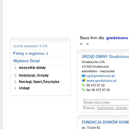
Baza firm dla:
grodziczn
«
»
Licznik odwiedzin: 9 178
Firmy z regionu:
2
URZĄD GMINY Grodziczn
Wybierz Dział
Grodziczno 17A
13-324 Grodziczno
wszystkie działy
warmińsko - mazurskie
Instytucje, Urzędy
ug@grodziczno.pl
www.grodziczno.pl
Noclegi, Sport,Turystyka
56 472 97 10
Usługi
fax 56 472 97 25
Słowa kluczowe:
Branże:
Instytucje, Urzędy
FUNDACJA DOMÓW KON
os. Trzcin 81