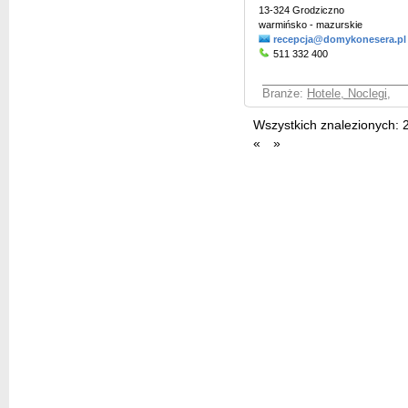
13-324 Grodziczno
warmińsko - mazurskie
recepcja@domykonesera.pl
511 332 400
Branże:
Hotele, Noclegi
,
Wszystkich znalezionych:
«
»