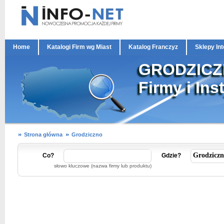
Home
Katalogi Firm wg Miast
Katalog Franczyz
Sklepy In
GRODZIC
Firmy i Ins
Strona główna
Grodziczno
Co?
Gdzie?
słowo kluczowe (nazwa firmy lub produktu)