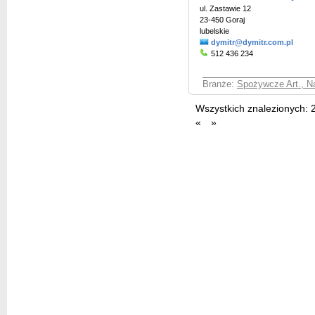
ul. Zastawie 12
23-450 Goraj
lubelskie
dymitr@dymitr.com.pl
512 436 234
Branże:
Spożywcze Art., Na
Wszystkich znalezionych:
«
»