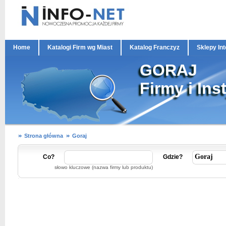
Home
Katalogi Firm wg Miast
Katalog Franczyz
Sklepy In
GORAJ
Firmy i Ins
Strona główna
Goraj
Co?
Gdzie?
słowo kluczowe (nazwa firmy lub produktu)