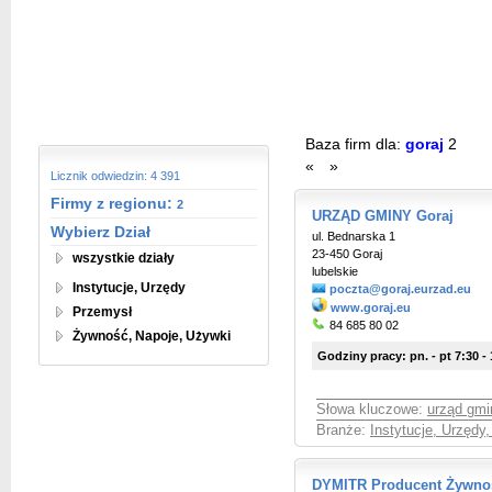
Baza firm dla:
goraj
2
«
»
Licznik odwiedzin: 4 391
Firmy z regionu:
2
URZĄD GMINY Goraj
Wybierz Dział
ul. Bednarska 1
23-450 Goraj
wszystkie działy
lubelskie
Instytucje, Urzędy
poczta@goraj.eurzad.eu
www.goraj.eu
Przemysł
84 685 80 02
Żywność, Napoje, Używki
Godziny pracy: pn. - pt 7:30 -
Słowa kluczowe:
urząd gmi
Branże:
Instytucje, Urzędy
DYMITR Producent Żywnoś