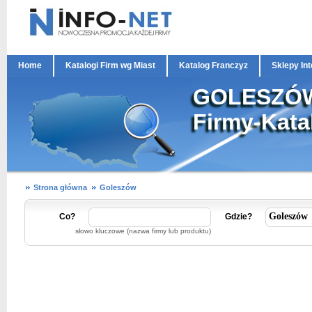
Home
Katalogi Firm wg Miast
Katalog Franczyz
Sklepy In
GOLESZÓ
Firmy-Kata
Strona główna
Goleszów
Co?
Gdzie?
słowo kluczowe (nazwa firmy lub produktu)