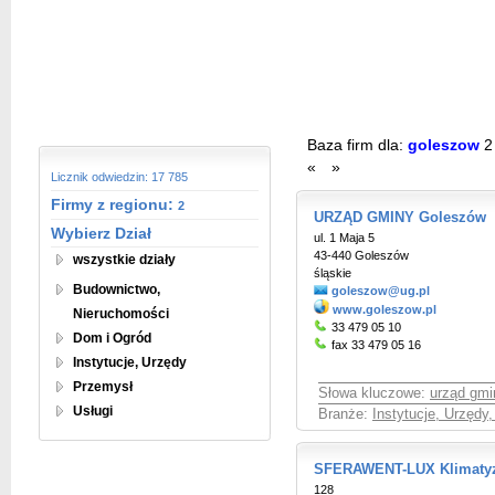
Baza firm dla:
goleszow
2
«
»
Licznik odwiedzin: 17 785
Firmy z regionu:
2
URZĄD GMINY Goleszów
Wybierz Dział
ul. 1 Maja 5
43-440 Goleszów
wszystkie działy
śląskie
Budownictwo,
goleszow@ug.pl
www.goleszow.pl
Nieruchomości
33 479 05 10
Dom i Ogród
fax 33 479 05 16
Instytucje, Urzędy
Przemysł
Słowa kluczowe:
urząd gmi
Usługi
Branże:
Instytucje, Urzędy
SFERAWENT-LUX Klimatyz
128