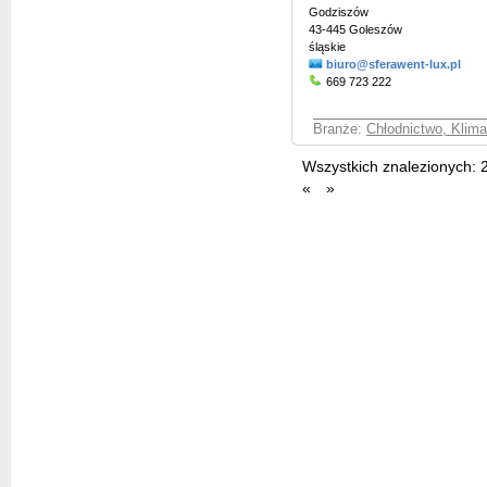
Godziszów
43-445 Goleszów
śląskie
biuro@sferawent-lux.pl
669 723 222
Branże:
Chłodnictwo, Klima
Wszystkich znalezionych:
«
»