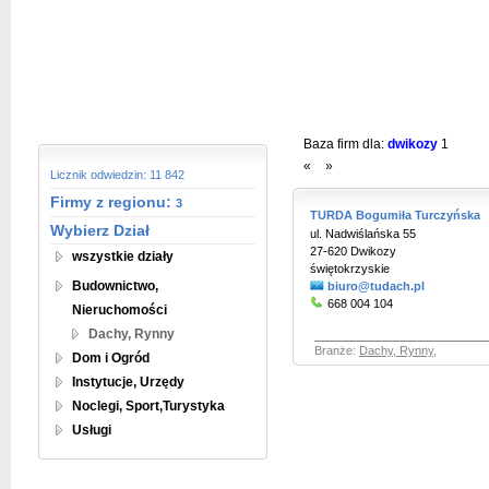
Baza firm dla:
dwikozy
1
«
»
Licznik odwiedzin: 11 842
Firmy z regionu:
3
TURDA Bogumiła Turczyńska
Wybierz Dział
ul. Nadwiślańska 55
27-620 Dwikozy
wszystkie działy
świętokrzyskie
Budownictwo,
biuro@tudach.pl
668 004 104
Nieruchomości
Dachy, Rynny
Branże:
Dachy, Rynny
,
Dom i Ogród
Instytucje, Urzędy
Noclegi, Sport,Turystyka
Usługi