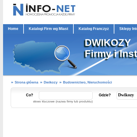
Home
Katalogi Firm wg Miast
Katalog Franczyz
Sklepy In
DWIKOZY
Firmy i Ins
Strona główna
Dwikozy
Budownictwo, Nieruchomości
Co?
Gdzie?
słowo kluczowe (nazwa firmy lub produktu)