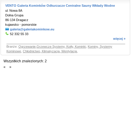
VENTO Galeria Kominków Odkurzacze Centralne Sauny Wkłady Wodne
ul. Nowa 8A
Dolna Grupa
86-134 Dragacz
kujawsko - pomorskie
galeria@galeriakominkow.eu
52 332 55 33
więcej »
Branże:
Ogrzewanie,Grzewcze Systemy, Kotły, Kominki
,
Kominy, Systemy
Kominowe
,
Chłodnictwo, Klimatyzacja, Wentylacja
,
Wszystkich znalezionych:
2
«
»