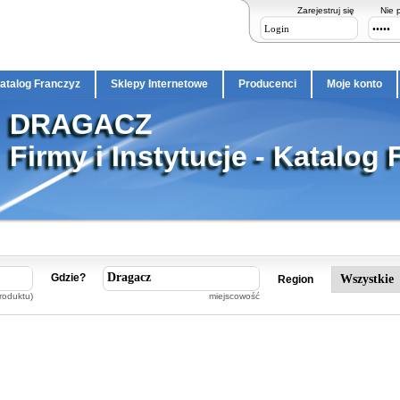
Zarejestruj się
Nie 
atalog Franczyz
Sklepy Internetowe
Producenci
Moje konto
DRAGACZ
Firmy i Instytucje - Katalog 
Gdzie?
Region
roduktu)
miejscowość