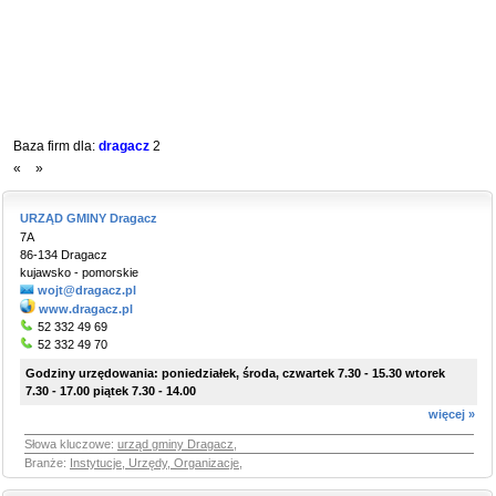
Baza firm dla:
dragacz
2
«
»
URZĄD GMINY Dragacz
7A
86-134 Dragacz
kujawsko - pomorskie
wojt@dragacz.pl
www.dragacz.pl
52 332 49 69
52 332 49 70
Godziny urzędowania: poniedziałek, środa, czwartek 7.30 - 15.30 wtorek
7.30 - 17.00 piątek 7.30 - 14.00
więcej »
Słowa kluczowe:
urząd gminy Dragacz
,
Branże:
Instytucje, Urzędy, Organizacje
,