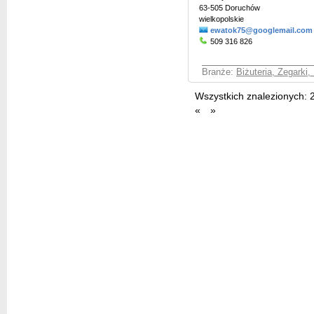
63-505 Doruchów
wielkopolskie
ewatok75@googlemail.com
509 316 826
Branże:
Biżuteria, Zegarki
Wszystkich znalezionych:
«
»