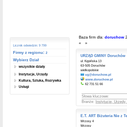
Baza firm dla:
doruchow
«
»
Licznik odwiedzin: 9 799
Firmy z regionu:
2
URZĄD GMINY Doruchów
Wybierz Dział
ul. Kępińska 13
63-505 Doruchów
wszystkie działy
wielkopolskie
Instytucje, Urzędy
ug@doruchow.pl
www.doruchow.pl
Kultura, Sztuka, Rozrywka
62 731 51 66
Usługi
Słowa kluczowe:
Branże:
Instytucje, Urzędy
E.T. ART Biżuteria Nie z T
Wrzosy 4
Wrzosy