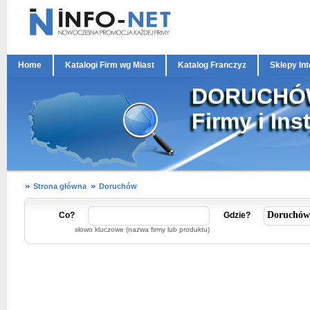
Home
Katalogi Firm wg Miast
Katalog Franczyz
Sklepy In
DORUCHÓ
Firmy i Ins
Strona główna
Doruchów
Co?
Gdzie?
słowo kluczowe (nazwa firmy lub produktu)