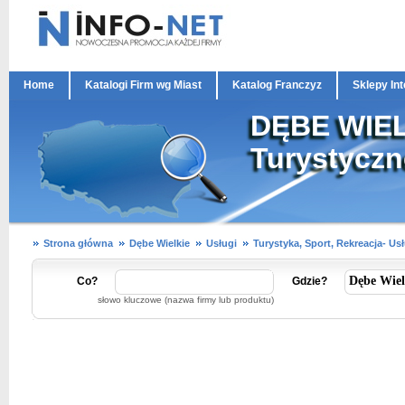
Home
Katalogi Firm wg Miast
Katalog Franczyz
Sklepy In
DĘBE WIELK
Turystyczn
Strona główna
Dębe Wielkie
Usługi
Turystyka, Sport, Rekreacja- Us
Co?
Gdzie?
słowo kluczowe (nazwa firmy lub produktu)