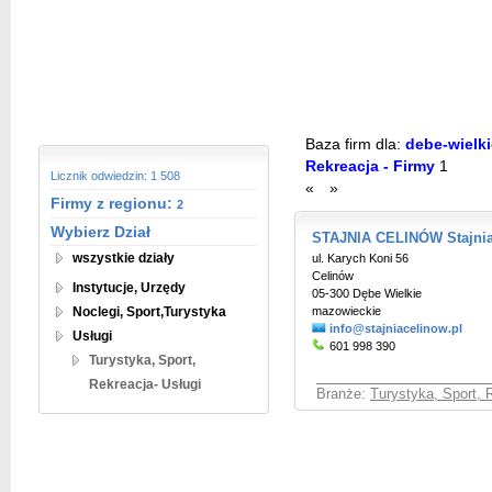
Baza firm dla:
debe-wielki
Rekreacja - Firmy
1
Licznik odwiedzin: 1 508
«
»
Firmy z regionu:
2
Wybierz Dział
STAJNIA CELINÓW Stajnia
wszystkie działy
ul. Karych Koni 56
Celinów
Instytucje, Urzędy
05-300 Dębe Wielkie
Noclegi, Sport,Turystyka
mazowieckie
info@stajniacelinow.pl
Usługi
601 998 390
Turystyka, Sport,
Rekreacja- Usługi
Branże:
Turystyka, Sport, 