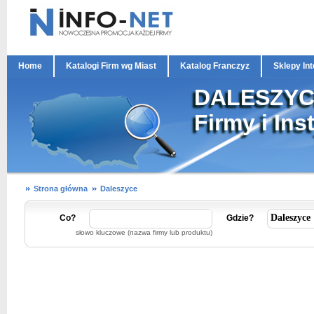
Home
Katalogi Firm wg Miast
Katalog Franczyz
Sklepy In
DALESZY
Firmy i Ins
Strona główna
Daleszyce
Co?
Gdzie?
słowo kluczowe (nazwa firmy lub produktu)