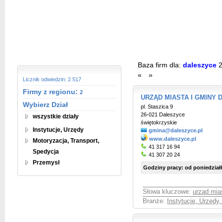
Baza firm dla:
daleszyce
«
»
Licznik odwiedzin: 2 517
Firmy z regionu:
2
URZĄD MIASTA I GMINY D
Wybierz Dział
pl. Staszica 9
26-021 Daleszyce
wszystkie działy
świętokrzyskie
Instytucje, Urzędy
gmina@daleszyce.pl
www.daleszyce.pl
Motoryzacja, Transport,
41 317 16 94
Spedycja
41 307 20 24
Przemysł
Godziny pracy: od poniedziałk
Słowa kluczowe:
urząd mia
Branże:
Instytucje, Urzędy