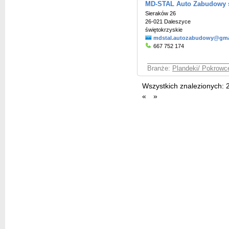
MD-STAL Auto Zabudowy s
Sieraków 26
26-021 Daleszyce
świętokrzyskie
mdstal.autozabudowy@gma
667 752 174
Branże:
Plandeki/ Pokrowc
Wszystkich znalezionych:
«
»