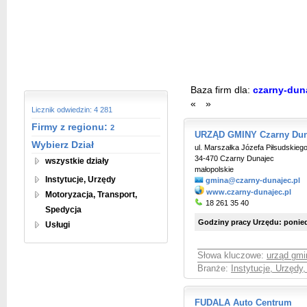
Baza firm dla:
czarny-dun
«
»
Licznik odwiedzin: 4 281
Firmy z regionu:
2
URZĄD GMINY Czarny Dun
Wybierz Dział
ul. Marszałka Józefa Piłsudskieg
34-470 Czarny Dunajec
wszystkie działy
małopolskie
Instytucje, Urzędy
gmina@czarny-dunajec.pl
www.czarny-dunajec.pl
Motoryzacja, Transport,
18 261 35 40
Spedycja
Godziny pracy Urzędu: poniedzi
Usługi
Słowa kluczowe:
urząd gmi
Branże:
Instytucje, Urzędy
FUDALA Auto Centrum