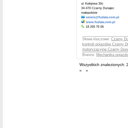
ul. Kolejowa 30c
34-470 Czarny Dunajec
małopolskie
serwis@fudala.com.pl
www.fudala.com.pl
18 265 76 06
Słowa kluczowe:
Czarny D
kontroli pojazdów Czarny D
motoryzacyjne Czarny Dun
Branże:
Mechanika pojazd
Wszystkich znalezionych:
«
»