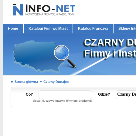
Home
Katalogi Firm wg Miast
Katalog Franczyz
Sklepy In
CZARNY D
Firmy i Ins
Strona główna
Czarny Dunajec
Co?
Gdzie?
słowo kluczowe (nazwa firmy lub produktu)