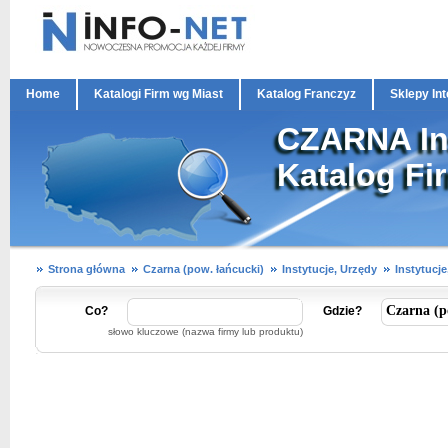
Home
Katalogi Firm wg Miast
Katalog Franczyz
Sklepy In
CZARNA Ins
Katalog Fi
Strona główna
Czarna (pow. łańcucki)
Instytucje, Urzędy
Instytucje
Co?
Gdzie?
słowo kluczowe (nazwa firmy lub produktu)