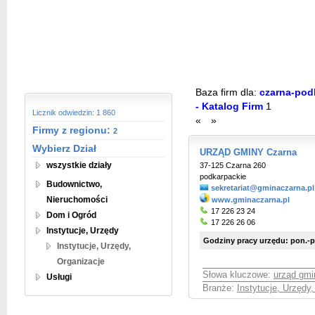
Baza firm dla:
czarna-podk
- Katalog Firm
1
Licznik odwiedzin: 1 860
«
»
Firmy z regionu:
2
Wybierz Dział
URZĄD GMINY Czarna
wszystkie działy
37-125 Czarna 260
podkarpackie
Budownictwo,
sekretariat@gminaczarna.pl
Nieruchomości
www.gminaczarna.pl
17 226 23 24
Dom i Ogród
17 226 26 06
Instytucje, Urzędy
Godziny pracy urzędu: pon.-pt
Instytucje, Urzędy,
Organizacje
Słowa kluczowe:
urząd gmi
Usługi
Branże:
Instytucje, Urzędy