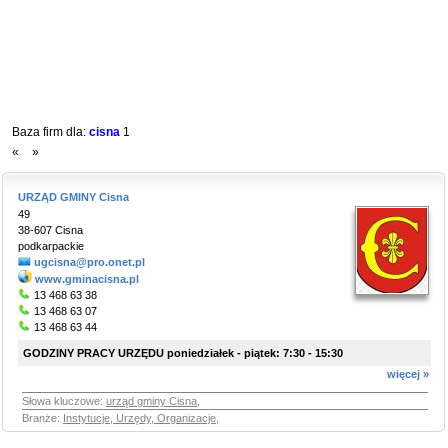
Baza firm dla:
cisna
1
«
»
URZĄD GMINY Cisna
49
38-607 Cisna
podkarpackie
ugcisna@pro.onet.pl
www.gminacisna.pl
13 468 63 38
13 468 63 07
13 468 63 44
GODZINY PRACY URZĘDU poniedziałek - piątek: 7:30 - 15:30
więcej »
Słowa kluczowe:
urząd gminy Cisna
,
Branże:
Instytucje, Urzędy, Organizacje
,