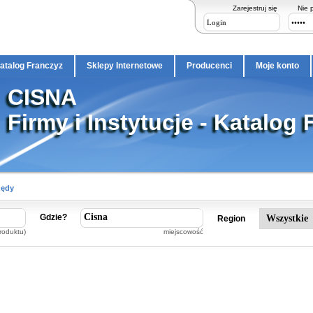
Zarejestruj się
Nie 
atalog Franczyz
Sklepy Internetowe
Producenci
Moje konto
CISNA
Firmy i Instytucje - Katalog 
zędy
Gdzie?
Region
roduktu)
miejscowość