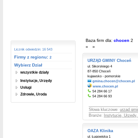
Baza firm dla:
chocen
2
«
»
Licznik odwiedzin: 16 543
Firmy z regionu:
2
URZĄD GMINY Choceń
Wybierz Dział
ul. Sikorskiego 4
87-850 Choceń
wszystkie działy
kujawsko - pomorskie
Instytucje, Urzędy
gmina.chocen@chocen.pl
www.chocen.pl
Usługi
54 284 66 17
Zdrowie, Uroda
54 284 66 93
Słowa kluczowe:
urząd gm
Branże:
Instytucje, Urzędy
OAZA Klinika
ul. Ługowiska 1