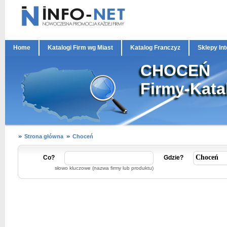
Home
Katalogi Firm wg Miast
Katalog Franczyz
Sklepy In
CHOCEŃ
Firmy-Kata
Strona główna
Choceń
Co?
Gdzie?
słowo kluczowe (nazwa firmy lub produktu)