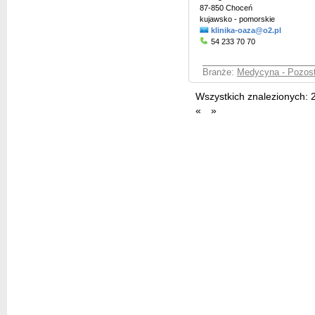
87-850 Choceń
kujawsko - pomorskie
klinika-oaza@o2.pl
54 233 70 70
Branże:
Medycyna - Pozost
Wszystkich znalezionych:
«
»