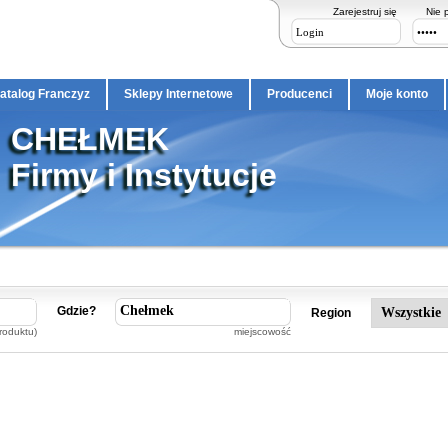
Zarejestruj się
Nie 
atalog Franczyz
Sklepy Internetowe
Producenci
Moje konto
CHEŁMEK
Firmy i Instytucje
Gdzie?
Region
roduktu)
miejscowość