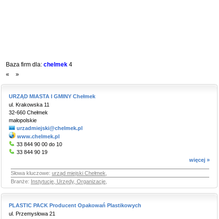
Baza firm dla:
chelmek
4
«
»
URZĄD MIASTA I GMINY Chełmek
ul. Krakowska 11
32-660 Chełmek
małopolskie
urzadmiejski@chelmek.pl
www.chelmek.pl
33 844 90 00 do 10
33 844 90 19
więcej »
Słowa kluczowe:
urząd miejski Chełmek
,
Branże:
Instytucje, Urzędy, Organizacje
,
PLASTIC PACK Producent Opakowań Plastikowych
ul. Przemysłowa 21