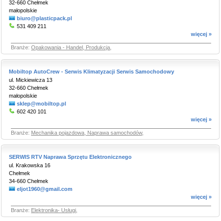
32-660 Chełmek
małopolskie
biuro@plasticpack.pl
531 409 211
więcej »
Branże:
Opakowania - Handel, Produkcja
,
Mobiltop AutoCrew - Serwis Klimatyzacji Serwis Samochodowy
ul. Mickiewicza 13
32-660 Chełmek
małopolskie
sklep@mobiltop.pl
602 420 101
więcej »
Branże:
Mechanika pojazdowa, Naprawa samochodów
,
SERWIS RTV Naprawa Sprzętu Elektronicznego
ul. Krakowska 16
Chełmek
34-660 Chełmek
eljot1960@gmail.com
więcej »
Branże:
Elektronika- Usługi
,