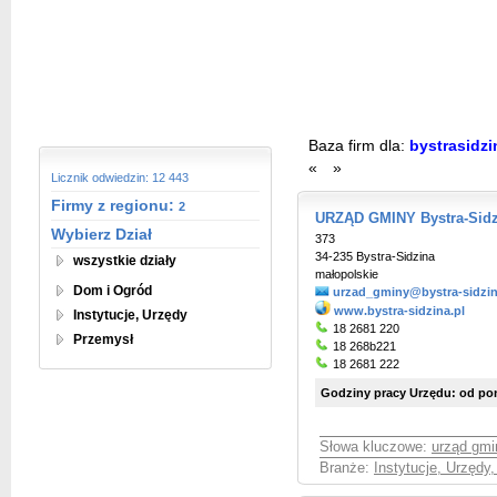
Baza firm dla:
bystrasidz
«
»
Licznik odwiedzin: 12 443
Firmy z regionu:
2
URZĄD GMINY Bystra-Sidz
Wybierz Dział
373
34-235 Bystra-Sidzina
wszystkie działy
małopolskie
Dom i Ogród
urzad_gminy@bystra-sidzin
www.bystra-sidzina.pl
Instytucje, Urzędy
18 2681 220
Przemysł
18 268b221
18 2681 222
Godziny pracy Urzędu: od poni
Słowa kluczowe:
urząd gmi
Branże:
Instytucje, Urzędy