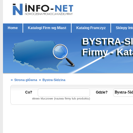
Home
Katalogi Firm wg Miast
Katalog Franczyz
Sklepy In
BYSTRA-S
Firmy - Ka
Strona główna
Bystra-Sidzina
Co?
Gdzie?
słowo kluczowe (nazwa firmy lub produktu)