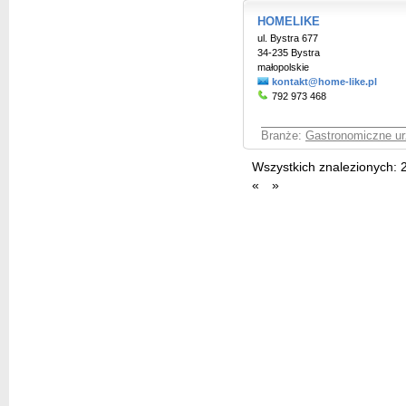
HOMELIKE
ul. Bystra 677
34-235 Bystra
małopolskie
kontakt@home-like.pl
792 973 468
Branże:
Gastronomiczne ur
Wszystkich znalezionych:
«
»