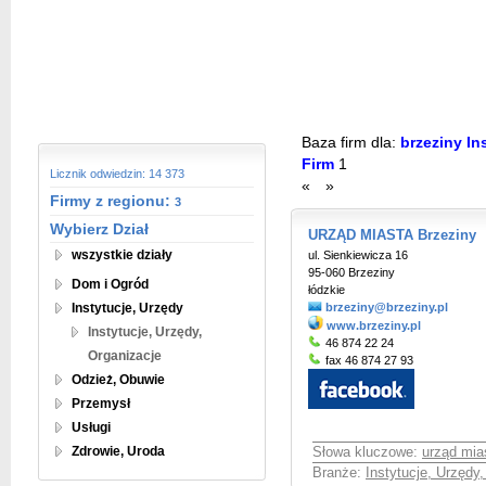
Baza firm dla:
brzeziny Ins
Firm
1
Licznik odwiedzin: 14 373
«
»
Firmy z regionu:
3
Wybierz Dział
URZĄD MIASTA Brzeziny
wszystkie działy
ul. Sienkiewicza 16
95-060 Brzeziny
Dom i Ogród
łódzkie
Instytucje, Urzędy
brzeziny@brzeziny.pl
www.brzeziny.pl
Instytucje, Urzędy,
46 874 22 24
Organizacje
fax 46 874 27 93
Odzież, Obuwie
Przemysł
Usługi
Zdrowie, Uroda
Słowa kluczowe:
urząd mia
Branże:
Instytucje, Urzędy