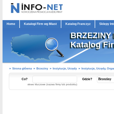
Home
Katalogi Firm wg Miast
Katalog Franczyz
Sklepy In
BRZEZINY I
Katalog Fi
Strona główna
Brzeziny
Instytucje, Urzędy
Instytucje, Urzędy, Orga
Co?
Gdzie?
słowo kluczowe (nazwa firmy lub produktu)