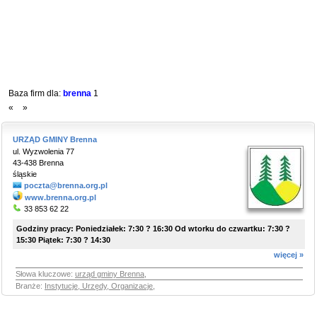
Baza firm dla:
brenna
1
«
»
URZĄD GMINY Brenna
ul. Wyzwolenia 77
43-438 Brenna
śląskie
poczta@brenna.org.pl
www.brenna.org.pl
33 853 62 22
Godziny pracy: Poniedziałek: 7:30 ? 16:30 Od wtorku do czwartku: 7:30 ?
15:30 Piątek: 7:30 ? 14:30
więcej »
Słowa kluczowe:
urząd gminy Brenna
,
Branże:
Instytucje, Urzędy, Organizacje
,