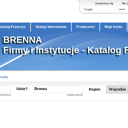
Zarejestruj się
Nie 
atalog Franczyz
Sklepy Internetowe
Producenci
Moje konto
BRENNA
Firmy i Instytucje - Katalog 
Urzędy
Gdzie?
Region
roduktu)
miejscowość