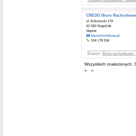
Stolarka budowlana- Handel
CREDO Biuro Rachunkow
ul. Kościuszki 178
42-582 Rogoźnik
śląskie
biuro@credosa.pl
534 178 534
Branże:
Biura rachunkowe,
Wszystkich znalezionych:
«
»