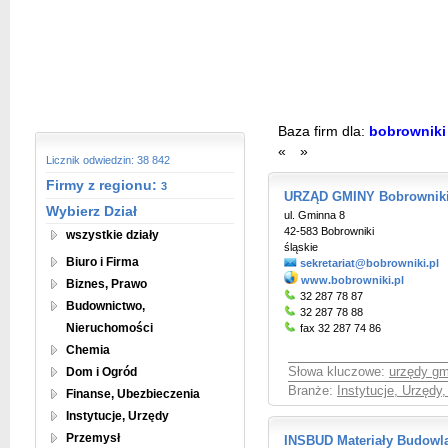
Baza firm dla:
bobrownik
«
»
Licznik odwiedzin: 38 842
Firmy z regionu:
3
URZĄD GMINY Bobrownik
Wybierz Dział
ul. Gminna 8
42-583 Bobrowniki
wszystkie działy
śląskie
Biuro i Firma
sekretariat@bobrowniki.pl
www.bobrowniki.pl
Biznes, Prawo
32 287 78 87
Budownictwo,
32 287 78 88
Nieruchomości
fax 32 287 74 86
Chemia
Dom i Ogród
Słowa kluczowe:
urzędy gm
Branże:
Instytucje, Urzędy
Finanse, Ubezbieczenia
Instytucje, Urzędy
Przemysł
INSBUD Materiały Budowla