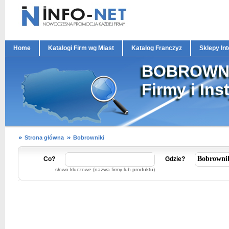
Home
Katalogi Firm wg Miast
Katalog Franczyz
Sklepy In
BOBROWNI
Firmy i Ins
Strona główna
Bobrowniki
Co?
Gdzie?
słowo kluczowe (nazwa firmy lub produktu)