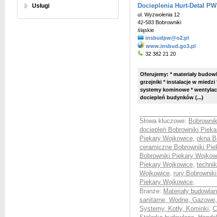
Usługi
Docieplenia Hurt-Detal PW 
ul. Wyzwolenia 12
42-583 Bobrowniki
śląskie
insbudpw@o2.pl
www.insbud.go3.pl
32 382 21 20
Oferujemy: * materiały budowl
grzejniki * instalacje w miedzi
systemy kominowe * wentylacja 
dociepleń budynków (...)
Słowa kluczowe:
Bobrownik
dociepleń Bobrowniki Piek
Piekary Wojkowice
,
okna B
ceramiczne Bobrowniki Pie
Bobrowniki Piekary Wojkow
Piekary Wojkowice
,
techni
Wojkowice
,
rury Bobrownik
Piekary Wojkowice
,
Branże:
Materiały budowlan
sanitarne, Wodne, Gazowe,
Systemy, Kotły, Kominki
,
C