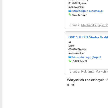
05-620 Błędów
mazowieckie
serwis@puh-automax.pl
601 327 177
Branże:
Mechanika pojazd
G&P STUDIO Studio Grafik
13
Lipie
05-620 Błędów
mazowieckie
biuro.studiogp@wp.pl
728 985 599
Branże:
Reklama, Marketin
Wszystkich znalezionych:
«
»