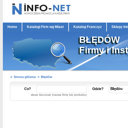
Home
Katalogi Firm wg Miast
Katalog Franczyz
Sklepy In
BŁĘDÓW
Firmy i Ins
Strona główna
Błędów
Co?
Gdzie?
słowo kluczowe (nazwa firmy lub produktu)