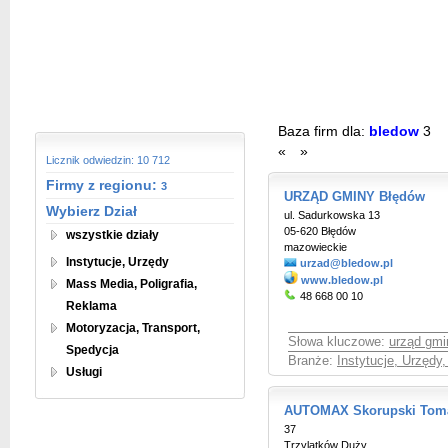
Baza firm dla:
bledow
3
«
»
Licznik odwiedzin: 10 712
Firmy z regionu:
3
URZĄD GMINY Błędów
Wybierz Dział
ul. Sadurkowska 13
05-620 Błędów
wszystkie działy
mazowieckie
Instytucje, Urzędy
urzad@bledow.pl
www.bledow.pl
Mass Media, Poligrafia,
48 668 00 10
Reklama
Motoryzacja, Transport,
Słowa kluczowe:
urząd gmi
Spedycja
Branże:
Instytucje, Urzędy
Usługi
AUTOMAX Skorupski Toma
37
Trzylatków Duży