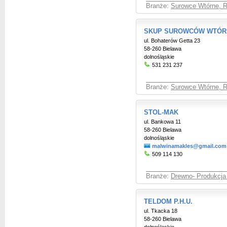
Branże:
Surowce Wtórne, Re
SKUP SUROWCÓW WTÓRNY
ul. Bohaterów Getta 23
58-260 Bielawa
dolnośląskie
531 231 237
Branże:
Surowce Wtórne, Re
STOL-MAK
ul. Bankowa 11
58-260 Bielawa
dolnośląskie
malwinamakles@gmail.com
509 114 130
Branże:
Drewno- Produkcja 
TELDOM P.H.U.
ul. Tkacka 18
58-260 Bielawa