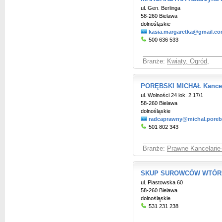
ul. Gen. Berlinga
58-260 Bielawa
dolnośląskie
kasia.margaretka@gmail.c
500 636 533
Branże:
Kwiaty, Ogród
,
PORĘBSKI MICHAŁ Kancel
ul. Wolności 24 lok. 2.17/1
58-260 Bielawa
dolnośląskie
radcaprawny@michal.porebs
501 802 343
Branże:
Prawne Kancelarie
SKUP SUROWCÓW WTÓRNY
ul. Piastowska 60
58-260 Bielawa
dolnośląskie
531 231 238