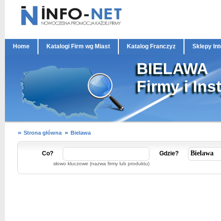
Home
Katalogi Firm wg Miast
Katalog Franczyz
Sklepy In
BIELAWA
Firmy i Ins
Strona główna
Bielawa
Co?
Gdzie?
słowo kluczowe (nazwa firmy lub produktu)