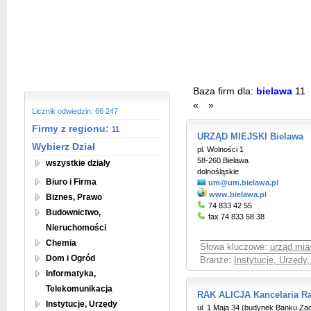
Baza firm dla:
bielawa
11
«
»
Licznik odwiedzin: 66 247
Firmy z regionu:
11
URZĄD MIEJSKI Bielawa
Wybierz Dział
pl. Wolności 1
58-260 Bielawa
wszystkie działy
dolnośląskie
Biuro i Firma
um@um.bielawa.pl
www.bielawa.pl
Biznes, Prawo
74 833 42 55
Budownictwo,
fax 74 833 58 38
Nieruchomości
Chemia
Słowa kluczowe:
urząd mia
Dom i Ogród
Branże:
Instytucje, Urzędy
Informatyka,
Telekomunikacja
RAK ALICJA Kancelaria R
Instytucje, Urzędy
ul. 1 Maja 34 (budynek Banku Z