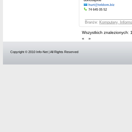
dolnośląskie
hurt@teldom.biz
74 645 05 52
Branże:
Komputery, Inform
Wszystkich znalezionych:
«
»
Copyright © 2010 Info-Net | All Rights Reserved