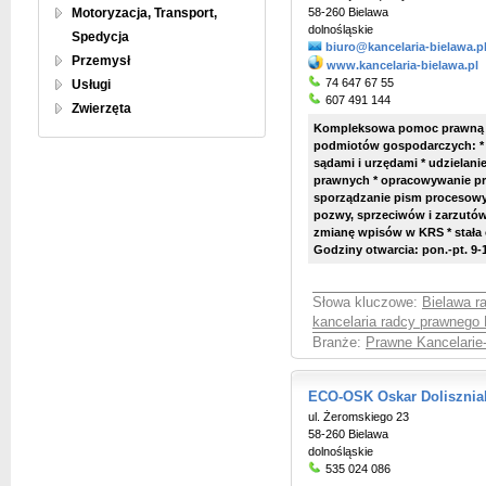
Motoryzacja, Transport,
58-260 Bielawa
dolnośląskie
Spedycja
biuro@kancelaria-bielawa.p
Przemysł
www.kancelaria-bielawa.pl
74 647 67 55
Usługi
607 491 144
Zwierzęta
Kompleksowa pomoc prawną na
podmiotów gospodarczych: * 
sądami i urzędami * udzielani
prawnych * opracowywanie pr
sporządzanie pism procesowy
pozwy, sprzeciwów i zarzutów
zmianę wpisów w KRS * stał
Godziny otwarcia: pon.-pt. 9-
Słowa kluczowe:
Bielawa r
kancelaria radcy prawnego 
Branże:
Prawne Kancelarie
ECO-OSK Oskar Dolisznia
ul. Żeromskiego 23
58-260 Bielawa
dolnośląskie
535 024 086