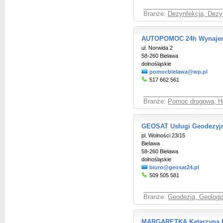
Branże:
Dezynfekcja, Dezy
AUTOPOMOC 24h Wynaje
ul. Norwida 2
58-260 Bielawa
dolnośląskie
pomocbielawa@wp.pl
517 662 561
Branże:
Pomoc drogowa, H
GEOSAT Usługi Geodezyjne
pl. Wolności 23/15
Bielawa
58-260 Bielawa
dolnośląskie
biuro@geosat24.pl
509 505 581
Branże:
Geodezja, Geologia
MARGARETKA Katarzyna P