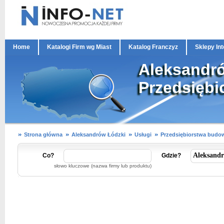
Home
Katalogi Firm wg Miast
Katalog Franczyz
Sklepy In
Aleksandr
Przedsięb
Strona główna
Aleksandrów Łódzki
Usługi
Przedsiębiorstwa budo
Co?
Gdzie?
słowo kluczowe (nazwa firmy lub produktu)