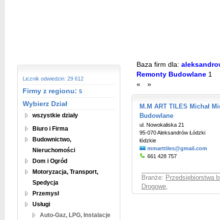
Baza firm dla:
aleksandrow
Remonty Budowlane
1
Licznik odwiedzin: 29 612
«
»
Firmy z regionu:
5
Wybierz Dział
M.M ART TILES Michał Mi
wszystkie działy
Budowlane
ul. Nowokaliska 21
Biuro i Firma
95-070 Aleksandrów Łódzki
Budownictwo,
łódzkie
mmarttiles@gmail.com
Nieruchomości
661 428 757
Dom i Ogród
Motoryzacja, Transport,
Branże:
Przedsiębiorstwa 
Spedycja
Drogowe
,
Przemysł
Usługi
Auto-Gaz, LPG, Instalacje