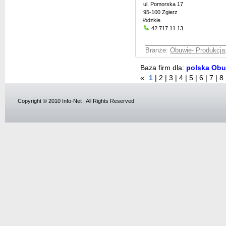
ul. Pomorska 17
95-100 Zgierz
łódzkie
42 717 11 13
Branże:
Obuwie- Produkcja,
Baza firm dla:
polska Obuw
«
1
|
2
|
3
|
4
|
5
|
6
|
7
|
8
Copyright © 2010 Info-Net | All Rights Reserved