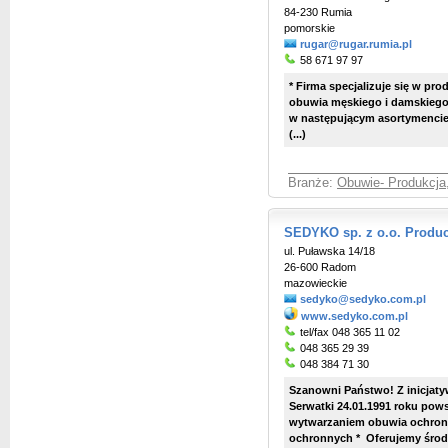
84-230 Rumia
pomorskie
rugar@rugar.rumia.pl
58 671 97 97
* Firma specjalizuje się w pr
obuwia męskiego i damskiego o
w następującym asortymenci
(...)
Branże:
Obuwie- Produkcja,
SEDYKO sp. z o.o. Produc
ul. Puławska 14/18
26-600 Radom
mazowieckie
sedyko@sedyko.com.pl
www.sedyko.com.pl
tel/fax 048 365 11 02
048 365 29 39
048 384 71 30
Szanowni Państwo! Z inicjaty
Serwatki 24.01.1991 roku pows
wytwarzaniem obuwia ochronn
ochronnych * Oferujemy środki