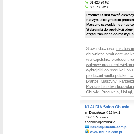
61 426 90 62
603 708 628
Producent rusztowań elewacy
naszym asortymencie produkc
Maszyny szewskie - do napraw
Wykrojniki do produkcji obuwi
części zamienne do maszyn 
Słowa kluczowe:
rusztowan
obuwnicze producent wielko
wielkopolskie
,
producent ru
walcowe producent wielkop
wykrojniki do produkcji obu
producent wielkopolskie
,
cz
Branże:
Maszyny, Narzędzia
Przedsiębiorstwa budowla
Obuwie- Produkcja, Usługi
KLAUDIA Salon Obuwia
ul. Bogusława X 12 lok 1
70-783 Szczecin
zachodniopomorskie
klaudia@klaudia.com.pl
www.klaudia.com.pl