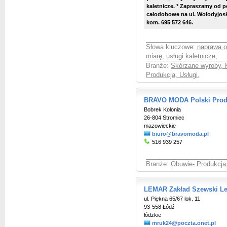
kaletnicze. * Zapraszamy od po
całodobowe na ul. Wołodyjosk
kom. 695 572 646.
Słowa kluczowe:
naprawa 
miarę
,
usługi kaletnicze
,
Branże:
Skórzane wyroby, 
Produkcja, Usługi
,
BRAVO MODA Polski Prod
Bobrek Kolonia
26-804 Stromiec
mazowieckie
biuro@bravomoda.pl
516 939 257
Branże:
Obuwie- Produkcja,
LEMAR Zakład Szewski Le
ul. Piękna 65/67 lok. 11
93-558 Łódź
łódzkie
mruk24@poczta.onet.pl