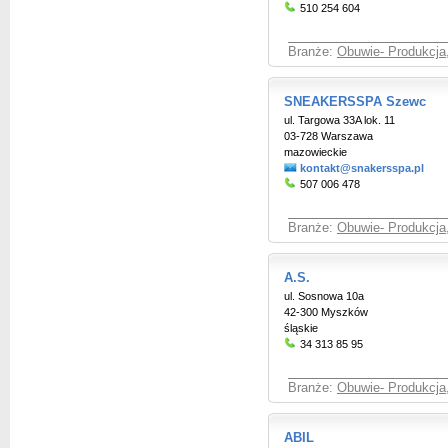
510 254 604
Branże:
Obuwie- Produkcja,
SNEAKERSSPA Szewc
ul. Targowa 33A lok. 11
03-728 Warszawa
mazowieckie
kontakt@snakersspa.pl
507 006 478
Branże:
Obuwie- Produkcja,
A.S.
ul. Sosnowa 10a
42-300 Myszków
śląskie
34 313 85 95
Branże:
Obuwie- Produkcja,
ABIL