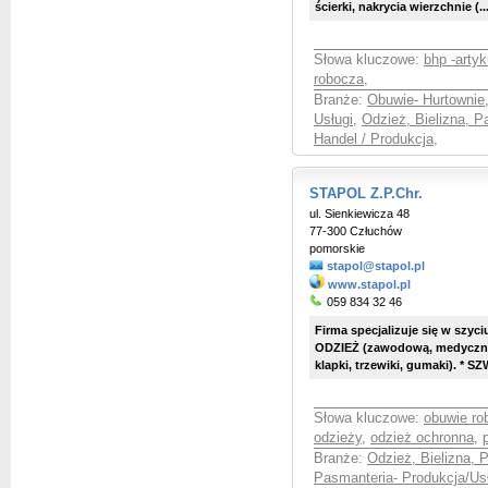
ścierki, nakrycia wierzchnie (..
Słowa kluczowe:
bhp -artyk
robocza
,
Branże:
Obuwie- Hurtownie,
Usługi
,
Odzież, Bielizna, P
Handel / Produkcja
,
STAPOL Z.P.Chr.
ul. Sienkiewicza 48
77-300 Człuchów
pomorskie
stapol@stapol.pl
www.stapol.pl
059 834 32 46
Firma specjalizuje się w szyci
ODZIEŻ (zawodową, medycz
klapki, trzewiki, gumaki). * S
Słowa kluczowe:
obuwie ro
odzieży
,
odzież ochronna
,
Branże:
Odzież, Bielizna, 
Pasmanteria- Produkcja/Us