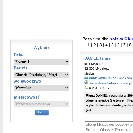
Baza firm dla:
polska Obuw
«
1
|
2
|
3
|
4
|
5
|
6
|
7
|
8
Wybierz
Dział
DANIEL Firma
ul. 1 Maja 136
Branża
42-300 Myszków
śląskie
daniel@daniel-obuwie.com.
województwo
www.daniel-obuwie.com.pl
034 313 09 47
Firma DANIEL powstała w 199
miejscowość
obuwie męskie Systemem Flexi
wykwalifikowaną kadrę, wzbo
(...)
Słowa kluczowe:
obuwie- p
Branże:
Obuwie- Produkcja,