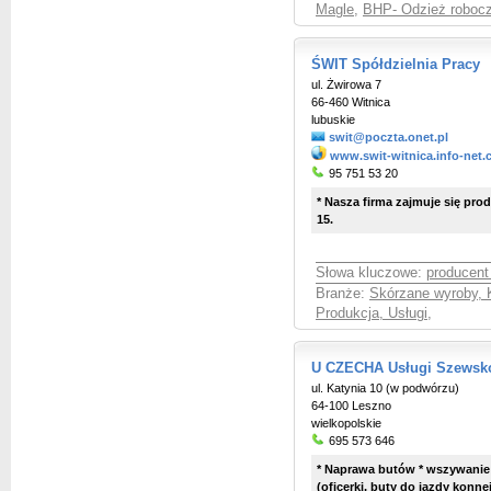
Magle
,
BHP- Odzież robocz
ŚWIT Spółdzielnia Pracy
ul. Żwirowa 7
66-460 Witnica
lubuskie
swit@poczta.onet.pl
www.swit-witnica.info-net.
95 751 53 20
* Nasza firma zajmuje się pr
15.
Słowa kluczowe:
producen
Branże:
Skórzane wyroby, 
Produkcja, Usługi
,
U CZECHA Usługi Szewsko
ul. Katynia 10 (w podwórzu)
64-100 Leszno
wielkopolskie
695 573 646
* Naprawa butów * wszywani
(oficerki, buty do jazdy konne