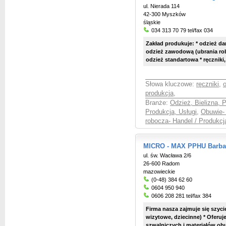
ul. Nierada 114
42-300 Myszków
śląskie
034 313 70 79 tel/fax 034
Zakład produkuje: * odzież da
odzież zawodową (ubrania rob
odzież standartowa * ręczniki, ś
Słowa kluczowe:
ręczniki
,
produkcja
,
Branże:
Odzież, Bielizna, 
Produkcja, Usługi
,
Obuwie- 
robocza- Handel / Produkcj
MICRO - MAX PPHU Barbar
ul. św. Wacława 2/6
26-600 Radom
mazowieckie
(0-48) 384 62 60
0604 950 940
0606 208 281 tel/fax 384
Firma nasza zajmuje się szyc
wizytowe, dziecinne) * Oferuj
szwalniczych i materiałów obu