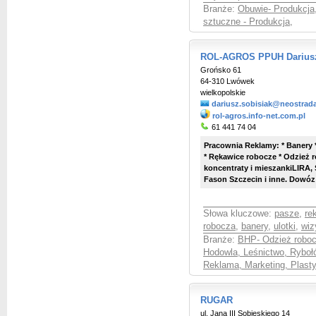
Branże:
Obuwie- Produkcja,
sztuczne - Produkcja
,
ROL-AGROS PPUH Dariusz
Grońsko 61
64-310 Lwówek
wielkopolskie
dariusz.sobisiak@neostrada
rol-agros.info-net.com.pl
61 441 74 04
Pracownia Reklamy: * Banery * 
* Rękawice robocze * Odzież 
koncentraty i mieszankiLIRA
Fason Szczecin i inne. Dowóz 
Słowa kluczowe:
pasze
,
re
robocza
,
banery
,
ulotki
,
wiz
Branże:
BHP- Odzież roboc
Hodowla, Leśnictwo, Rybo
Reklama, Marketing, Plast
RUGAR
ul. Jana III Sobieskiego 14