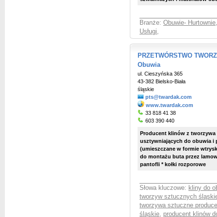
Branże:
Obuwie- Hurtownie,
Usługi
,
PRZETWÓRSTWO TWORZYW
Obuwia
ul. Cieszyńska 365
43-382 Bielsko-Biała
śląskie
pts@twardak.com
www.twardak.com
33 818 41 38
603 390 440
Producent klinów z tworzywa 
usztywniających do obuwia i p
(umieszczane w formie wtrysk
do montażu buta przez lamowa
pantofli * kołki rozporowe
Słowa kluczowe:
kliny do 
tworzyw sztucznych śląski
tworzywa sztuczne produce
śląskie
,
producent klinów d