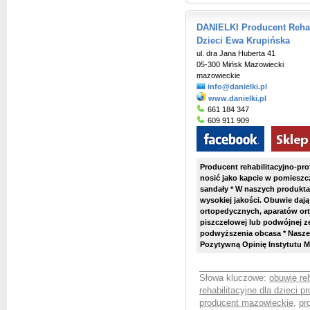
DANIELKI Producent Rehab
Dzieci Ewa Krupińska
ul. dra Jana Huberta 41
05-300 Mińsk Mazowiecki
mazowieckie
info@danielki.pl
www.danielki.pl
661 184 347
609 911 909
Producent rehabilitacyjno-pro
nosić jako kapcie w pomieszcze
sandały * W naszych produktac
wysokiej jakości. Obuwie daj
ortopedycznych, aparatów ort
piszczelowej lub podwójnej z
podwyższenia obcasa * Nasze
Pozytywną Opinię Instytutu Ma
Słowa kluczowe:
obuwie reh
rehabilitacyjne dla dzieci p
producent mazowieckie
,
pr