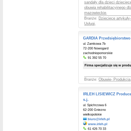
sandały dla dzieci dziecię
obuwia rehabilitacyjnego dla
mazowieckie
,
Branże:
Dziecięce artykuły
Usługi
,
GARDIA Przedsiębiorstw
ul. Zamkowa 7b
72-200 Nowogard
zachodniopomorskie
91 392 55 70
Firma specjalizuje się w pro
Branże:
Obuwie- Produkcja,
IRLEH LISIEWICZ Produce
s.j.
ul. Spichrzowa 6
62-200 Gniezno
wielkopolskie
biuro@irleh.pl
www.irleh.pl
61 426 70 33