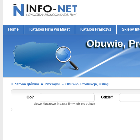
Home
Katalogi Firm wg Miast
Katalog Franczyz
Sklepy In
Obuwie, Pr
Strona główna
Przemysł
Obuwie- Produkcja, Usługi
Co?
Gdzie?
słowo kluczowe (nazwa firmy lub produktu)