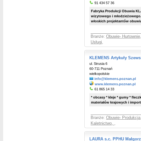
91 434 57 36
Fabryka Produkcji Obuwia KL
wizytowego i młodzieżowego.
włoskich projektantów obuwia,
Branże:
Obuwie- Hurtownie,
Usługi
,
KLEMENS Artykuły Szewski
ul. Strusia 6
60-711 Poznań
wielkopolskie
info@klemens.poznan.pl
www.klemens.poznan.pl
61 865 14 33
* obcasy * kleje * gumy * flec
materiałów krajowych i impor
Branże:
Obuwie- Produkcja,
Kaletnictwo,
,
LAURA s.c. PPHU Małgorza