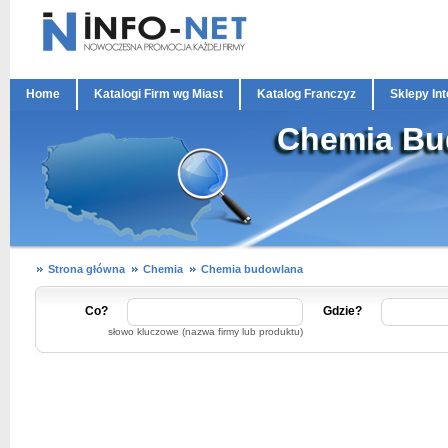
Home
Katalogi Firm wg Miast
Katalog Franczyz
Sklepy In
Chemia Bud
Strona główna
Chemia
Chemia budowlana
Co?
Gdzie?
słowo kluczowe (nazwa firmy lub produktu)