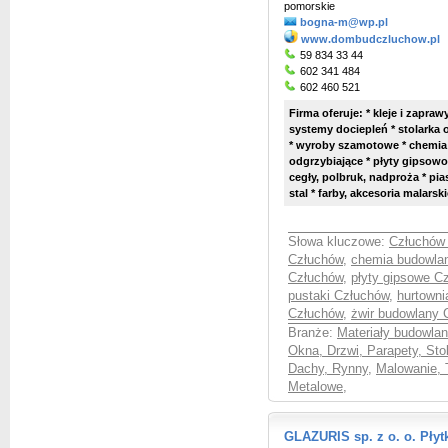
pomorskie
bogna-m@wp.pl
www.dombudczluchow.pl
59 834 33 44
602 341 484
602 460 521
Firma oferuje: * kleje i zapra
systemy dociepleń * stolarka 
* wyroby szamotowe * chemia
odgrzybiające * płyty gipsowo
cegły, polbruk, nadproża * pi
stal * farby, akcesoria malarsk
Słowa kluczowe:
Człuchów 
Człuchów
,
chemia budowla
Człuchów
,
płyty gipsowe C
pustaki Człuchów
,
hurtown
Człuchów
,
żwir budowlany 
Branże:
Materiały budowlan
Okna, Drzwi, Parapety, Sto
Dachy, Rynny
,
Malowanie, 
Metalowe
,
GLAZURIS sp. z o. o. Płyt