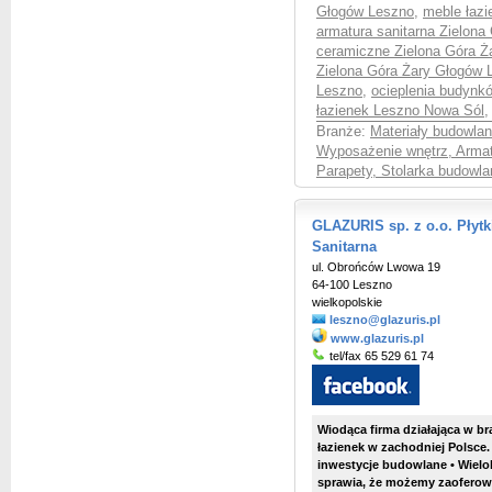
Głogów Leszno
,
meble łaz
armatura sanitarna Zielon
ceramiczne Zielona Góra Ż
Zielona Góra Żary Głogów 
Leszno
,
ocieplenia budynk
łazienek Leszno Nowa Sól
,
Branże:
Materiały budowlan
Wyposażenie wnętrz, Armat
Parapety, Stolarka budowla
GLAZURIS sp. z o.o. Płyt
Sanitarna
ul. Obrońców Lwowa 19
64-100 Leszno
wielkopolskie
leszno@glazuris.pl
www.glazuris.pl
tel/fax 65 529 61 74
Wiodąca firma działająca w b
łazienek w zachodniej Polsce.
inwestycje budowlane • Wielo
sprawia, że możemy zaoferow