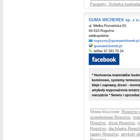
Parapety, Stolarka budowla
GUMA WICHEREK sp. z o.o
ul. Wielka Poznańska 63
64-610 Rogoźno
wielkopolskie
rogozno@gumawicherek.pl
gumawicherek.pl
tel/fax 67 261 70 24
* Hurtownia materiałów budo
kominowe, systemy termoizol
kleje i zaprawy, drzwi - mon
artykuły wyposażenia wnętrz -
narzędzia * Serwis i sprzeda
Słowa kluczowe:
Rogoźno w
ociepleniowe Rogoźno
,
mat
Rogoźno
,
drzwi Rogoźno
,
t
Rogoźno
,
dachówka Rogoź
tapety Rogoźno
,
artykuły 