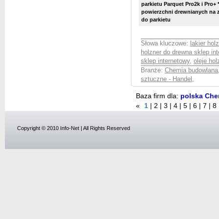
parkietu Parquet Pro2k i Pro+
powierzchni drewnianych na z
do parkietu
Słowa kluczowe:
lakier hol
holzner do drewna sklep in
sklep internetowy
,
oleje hol
Branże:
Chemia budowlana
sztuczne - Handel
,
Baza firm dla:
polska Chem
«
1
|
2
|
3
|
4
|
5
|
6
|
7
|
8
Copyright © 2010 Info-Net | All Rights Reserved