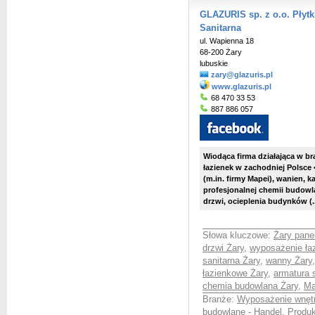
GLAZURIS sp. z o.o. Płyt
Sanitarna
ul. Wapienna 18
68-200 Żary
lubuskie
zary@glazuris.pl
www.glazuris.pl
68 470 33 53
887 886 057
Wiodąca firma działająca w b
łazienek w zachodniej Polsce 
(m.in. firmy Mapei), wanien, 
profesjonalnej chemii budowl
drzwi, ocieplenia budynków (..
Słowa kluczowe:
Żary pane
drzwi Żary
,
wyposażenie ła
sanitarna Żary
,
wanny Żary
łazienkowe Żary
,
armatura 
chemia budowlana Żary
,
Ma
Branże:
Wyposażenie wnętr
budowlane - Handel, Produ