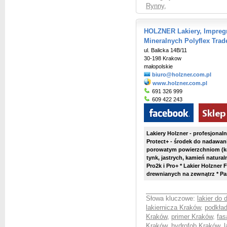
Rynny
,
HOLZNER Lakiery, Impregn
Mineralnych Polyflex Trade
ul. Balicka 14B/11
30-198 Krakow
małopolskie
biuro@holzner.com.pl
www.holzner.com.pl
691 326 999
609 422 243
Lakiery Holzner - profesjonal
Protect+ - środek do nadawa
porowatym powierzchniom (ko
tynk, jastrych, kamień naturaln
Pro2k i Pro+ * Lakier Holzner
drewnianych na zewnątrz * Pa
Słowa kluczowe:
lakier do
lakiernicza Kraków
,
podkład
Kraków
,
primer Kraków
,
fas
Kraków
,
hydrofob Kraków
,