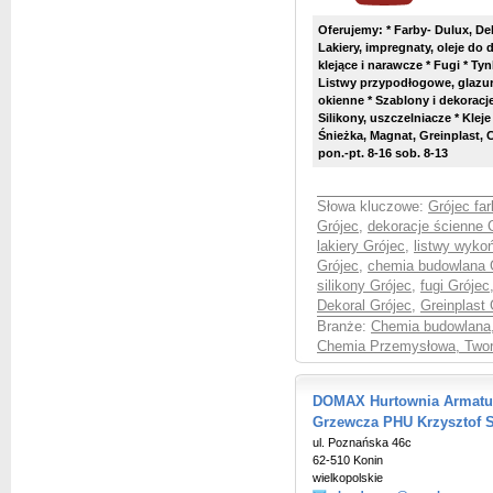
Oferujemy: * Farby- Dulux, Dek
Lakiery, impregnaty, oleje do
klejące i narawcze * Fugi * Ty
Listwy przypodłogowe, glazurn
okienne * Szablony i dekoracje
Silikony, uszczelniacze * Klej
Śnieżka, Magnat, Greinplast, C
pon.-pt. 8-16 sob. 8-13
Słowa kluczowe:
Grójec far
Grójec
,
dekoracje ścienne 
lakiery Grójec
,
listwy wyko
Grójec
,
chemia budowlana 
silikony Grójec
,
fugi Grójec
Dekoral Grójec
,
Greinplast 
Branże:
Chemia budowlana
Chemia Przemysłowa, Twor
DOMAX Hurtownia Armatur
Grzewcza PHU Krzysztof 
ul. Poznańska 46c
62-510 Konin
wielkopolskie