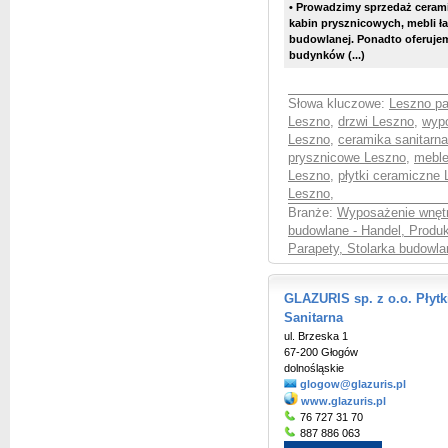
•
Prowadzimy sprzedaż ceramiki
kabin prysznicowych, mebli ł
budowlanej. Ponadto oferujem
budynków
(...)
Słowa kluczowe:
Leszno pa
Leszno
,
drzwi Leszno
,
wypo
Leszno
,
ceramika sanitarn
prysznicowe Leszno
,
meble
Leszno
,
płytki ceramiczne
Leszno
,
Branże:
Wyposażenie wnętr
budowlane - Handel, Produ
Parapety, Stolarka budowla
GLAZURIS sp. z o.o. Płyt
Sanitarna
ul. Brzeska 1
67-200 Głogów
dolnośląskie
glogow@glazuris.pl
www.glazuris.pl
76 727 31 70
887 886 063