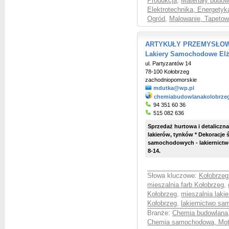
Produkcja
,
Materiały budow
Elektrotechnika, Energetyk
Ogród
,
Malowanie, Tapetow
ARTYKUŁY PRZEMYSŁOWO
Lakiery Samochodowe Elż
ul. Partyzantów 14
78-100 Kołobrzeg
zachodniopomorskie
mdutka@wp.pl
chemiabudowlanakolobrzeg.
94 351 60 36
515 082 636
Sprzedaż hurtowa i detaliczna: 
lakierów, tynków * Dekoracje ś
samochodowych - lakiernictw
8-14.
Słowa kluczowe:
Kołobrzeg
mieszalnia farb Kołobrzeg
,
Kołobrzeg
,
mieszalnia lak
Kołobrzeg
,
lakiernictwo s
Branże:
Chemia budowlana
Chemia samochodowa, Mot