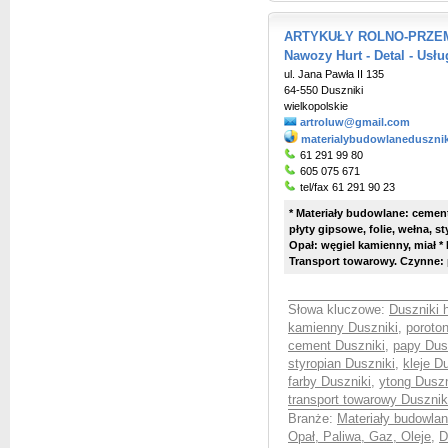
ARTYKUŁY ROLNO-PRZEMY
Nawozy Hurt - Detal - Usł
ul. Jana Pawła II 135
64-550 Duszniki
wielkopolskie
artroluw@gmail.com
materialybudowlaneduszniki
61 291 99 80
605 075 671
tel/fax 61 291 90 23
* Materiały budowlane: cement
płyty gipsowe, folie, wełna, st
Opał: węgiel kamienny, miał 
Transport towarowy. Czynne: p
Słowa kluczowe:
Duszniki 
kamienny Duszniki
,
poroto
cement Duszniki
,
papy Dus
styropian Duszniki
,
kleje D
farby Duszniki
,
ytong Duszn
transport towarowy Dusznik
Branże:
Materiały budowlan
Opał, Paliwa, Gaz, Oleje
,
D