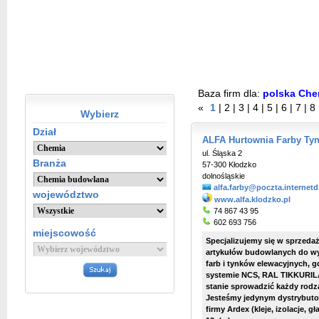
Baza firm dla:
polska Chem
«
1
|
2
|
3
|
4
|
5
|
6
|
7
|
8
Wybierz
Dział
ALFA Hurtownia Farby Tyn
ul. Śląska 2
Branża
57-300 Kłodzko
dolnośląskie
alfa.farby@poczta.internetds
województwo
www.alfa.klodzko.pl
74 867 43 95
602 693 756
miejscowość
Specjalizujemy się w sprzedaż
artykułów budowlanych do wy
farb i tynków elewacyjnych, 
systemie NCS, RAL TIKKURIL
stanie sprowadzić każdy rodzaj
Jesteśmy jedynym dystrybutor
firmy Ardex (kleje, izolacje, g