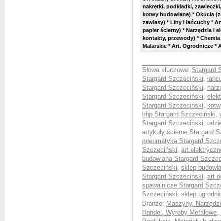
nakrętki, podkładki, zawleczki
kotwy budowlane) * Okucia (za
zawiasy) * Liny i łańcuchy * Ar
papier ścierny) * Narzędzia i e
kontakty, przewody) * Chemia
Malarskie * Art. Ogrodnicze *
Słowa kluczowe:
Stargard 
Stargard Szczeciński
,
łańc
Stargard Szczeciński
,
narz
Stargard Szczeciński
,
elek
Stargard Szczeciński
,
kotw
bhp Stargard Szczeciński
,
Stargard Szczeciński
,
odzi
artykuły ścierne Stargard 
pneumatyka Stargard Szcz
Szczeciński
,
art elektrycz
budowlana Stargard Szczec
Szczeciński
,
sklep budowla
Stargard Szczeciński
,
art 
spawalnicze Stargard Szcz
Szczeciński
,
sklep ogrodni
Branże:
Maszyny, Narzędzia
Handel, Wyroby Metalowe
,