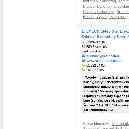
materiały Kołobrzeg
,
komin
Branże:
Materiały budowlan
Chemia budowlana
,
Brukar
Handel, Wyroby Metalowe
,
BIOMECH Sklep Stal Elekt
Oddział Szamotuły Karol 
ul. Obornicka 16
64-500 Szamotuły
wielkopolskie
biomech@biomech.pl
www.sklep-biomech.pl
61 292 24 05
501 679 705
* Wyroby hutnicze (stal, profi
blachy, pręty) * Narzędzia (kluc
śrubokręty, łopaty, widły) * Ele
szlifierki) * Materiały spawaln
osprzęt) * Elementy złączne (
kute (spirale, rozetki, tralki, 
ścieków * Art. BHP * Malowani
hal i zbiorników (...)
Słowa kluczowe:
Szamotuły