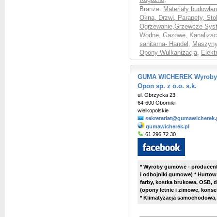
Rogoźno
,
Branże:
Materiały budowlan
Okna, Drzwi, Parapety, Sto
Ogrzewanie,Grzewcze Syst
Wodne, Gazowe, Kanalizac
sanitarna- Handel
,
Maszyny,
Opony Wulkanizacja
,
Elekt
GUMA WICHEREK Wyroby G
Opon sp. z o.o. s.k.
ul. Obrzycka 23
64-600 Oborniki
wielkopolskie
sekretariat@gumawicherek.
gumawicherek.pl
61 296 72 30
* Wyroby gumowe - producent 
i odbojniki gumowe) * Hurtown
farby, kostka brukowa, OSB, d
(opony letnie i zimowe, kons
* Klimatyzacja samochodowa,