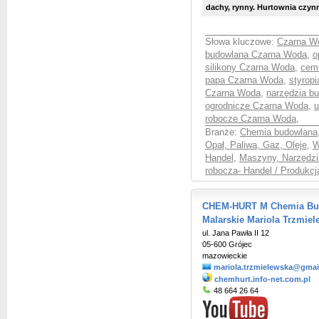
dachy, rynny. Hurtownia czynn
Słowa kluczowe:
Czarna Wo
budowlana Czarna Woda
,
o
silikony Czarna Woda
,
cem
papa Czarna Woda
,
styrop
Czarna Woda
,
narzędzia b
ogrodnicze Czarna Woda
,
u
robocze Czarna Woda
,
Branże:
Chemia budowlana
Opał, Paliwa, Gaz, Oleje
,
W
Handel
,
Maszyny, Narzędzia
robocza- Handel / Produkcj
CHEM-HURT M Chemia Budo
Malarskie Mariola Trzmie
ul. Jana Pawła II 12
05-600 Grójec
mazowieckie
mariola.trzmielewska@gmai
chemhurt.info-net.com.pl
48 664 26 64