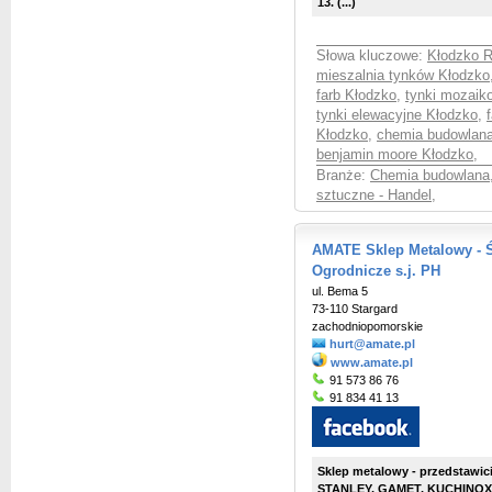
13.
(...)
Słowa kluczowe:
Kłodzko R
mieszalnia tynków Kłodzko
farb Kłodzko
,
tynki mozaik
tynki elewacyjne Kłodzko
,
Kłodzko
,
chemia budowlan
benjamin moore Kłodzko
,
Branże:
Chemia budowlana
sztuczne - Handel
,
AMATE Sklep Metalowy - Ś
Ogrodnicze s.j. PH
ul. Bema 5
73-110 Stargard
zachodniopomorskie
hurt@amate.pl
www.amate.pl
91 573 86 76
91 834 41 13
Sklep metalowy - przedstawic
STANLEY, GAMET, KUCHINOX