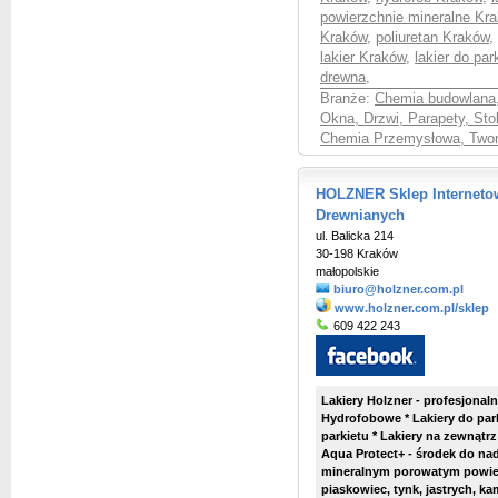
powierzchnie mineralne Kr
Kraków
,
poliuretan Kraków
,
lakier Kraków
,
lakier do pa
drewna
,
Branże:
Chemia budowlana
Okna, Drzwi, Parapety, Sto
Chemia Przemysłowa, Twor
HOLZNER Sklep Internetow
Drewnianych
ul. Balicka 214
30-198 Kraków
małopolskie
biuro@holzner.com.pl
www.holzner.com.pl/sklep
609 422 243
Lakiery Holzner - profesjonal
Hydrofobowe * Lakiery do par
parkietu * Lakiery na zewnątrz
Aqua Protect+ - środek do n
mineralnym porowatym powier
piaskowiec, tynk, jastrych, kam