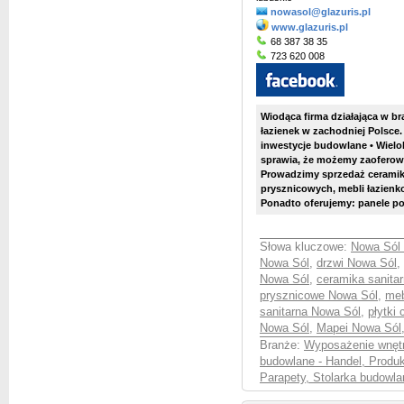
nowasol@glazuris.pl
www.glazuris.pl
68 387 38 35
723 620 008
Wiodąca firma działająca w b
łazienek w zachodniej Polsce.
inwestycje budowlane • Wielo
sprawia, że możemy zaoferow
Prowadzimy sprzedaż ceramiki 
prysznicowych, mebli łazienk
Ponadto oferujemy: panele po
Słowa kluczowe:
Nowa Sól 
Nowa Sól
,
drzwi Nowa Sól
,
Nowa Sól
,
ceramika sanita
prysznicowe Nowa Sól
,
meb
sanitarna Nowa Sól
,
płytki
Nowa Sól
,
Mapei Nowa Sól
Branże:
Wyposażenie wnętr
budowlane - Handel, Produ
Parapety, Stolarka budowla