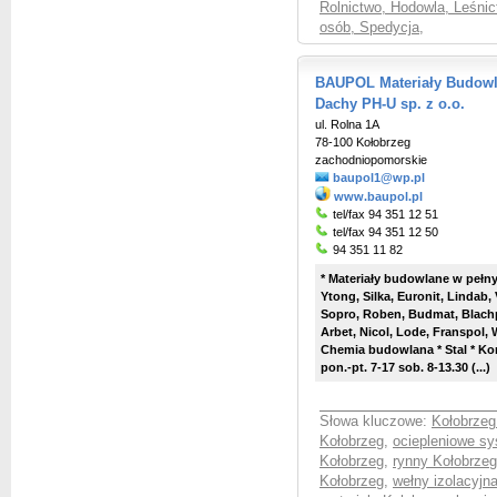
Rolnictwo, Hodowla, Leśni
osób, Spedycja
,
BAUPOL Materiały Budowl
Dachy PH-U sp. z o.o.
ul. Rolna 1A
78-100 Kołobrzeg
zachodniopomorskie
baupol1@wp.pl
www.baupol.pl
tel/fax 94 351 12 51
tel/fax 94 351 12 50
94 351 11 82
* Materiały budowlane w pełnym
Ytong, Silka, Euronit, Lindab,
Sopro, Roben, Budmat, Blachpr
Arbet, Nicol, Lode, Franspol, 
Chemia budowlana * Stal * K
pon.-pt. 7-17 sob. 8-13.30 (...)
Słowa kluczowe:
Kołobrzeg
Kołobrzeg
,
ociepleniowe s
Kołobrzeg
,
rynny Kołobrzeg
Kołobrzeg
,
wełny izolacyjn