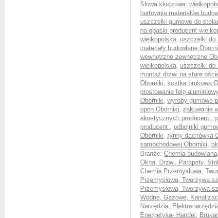
Słowa kluczowe:
wielkopol
hurtownia materiałów budow
uszczelki gumowe do stolar
na opaski producent wielko
wielkopolska
,
uszczelki do
materiały budowlane Oborni
wewnętrzne zewnętrzne Obo
wielkopolska
,
uszczelki do
montaż drzwi na stare ości
Oborniki
,
kostka brukowa O
prostowanie felg aluminiow
Oborniki
,
wyroby gumowe pr
opon Oborniki
,
zakuwanie w
akustycznych producent
,
p
producent
,
odbojniki gumo
Oborniki
,
rynny dachówka O
samochodowej Oborniki
,
bl
Branże:
Chemia budowlana
Okna, Drzwi, Parapety, Sto
Chemia Przemysłowa, Twor
Przemysłowa, Tworzywa sz
Przemysłowa, Tworzywa szt
Wodne, Gazowe, Kanalizac
Narzędzia, Elektronarzędzi
Energetyka- Handel
,
Brukar