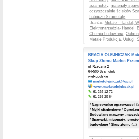
Szamotuły
,
narzędzia Szam
Szamotuły
,
materiały spaw
oczyszczalnie ścieków Sz
hutnicze Szamotuły
,
Branże:
Metale - Handel, 
Elektronarzędzia- Handel
,
B
Chemia budowlana
,
Ochron
Metale Produkcja, Usługi, 
BRACIA OLEJNICZAK Mater
Skup Złomu Market Prze
ul. Rzeczna 2
64-500 Szamotuły
wielkopolskie
marketolejniczak@op.pl
www.marketolejniczak.pl
61 292 12 72
61 293 20 64
* Nagrzewnice ogrzewacze i far
* Myjki ciśnieniowe * Ogrodzen
Budowlane maszyny , narzędzi
* Spawarki, migomaty, prostown
budowlane * Skup złomu (...)