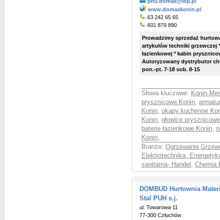
phu.domax@wp.pl
www.domaxkonin.pl
63 242 65 65
601 879 890
Prowadzimy sprzedaż hurtową i
artykułów techniki grzewczej 
łazienkowej * kabin prysznico
Autoryzowany dystrybutor ch
pon.-pt. 7-18 sob. 8-15
Słowa kluczowe:
Konin Mer
prysznicowe Konin
,
armatur
Konin
,
okapy kuchenne Kon
Konin
,
głowice prysznicowe
baterie łazienkowe Konin
,
n
Konin
,
Branże:
Ogrzewanie,Grzewc
Elektrotechnika, Energetyk
sanitarna- Handel
,
Chemia 
DOMBUD Hurtownia Mater
Stal PUH s.j.
ul. Towarowa 11
77-300 Człuchów