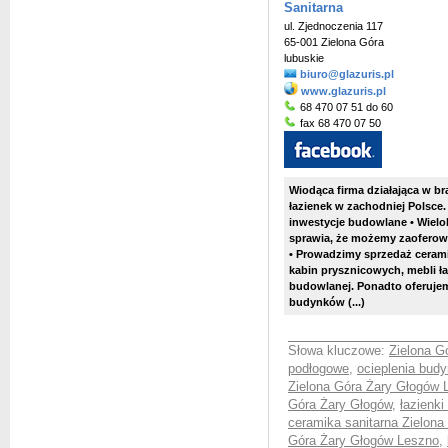
Sanitarna
ul. Zjednoczenia 117
65-001 Zielona Góra
lubuskie
biuro@glazuris.pl
www.glazuris.pl
68 470 07 51 do 60
fax 68 470 07 50
Wiodąca firma działająca w b
łazienek w zachodniej Polsce.
inwestycje budowlane • Wielo
sprawia, że możemy zaoferow
•
Prowadzimy sprzedaż ceramiki
kabin prysznicowych, mebli ł
budowlanej. Ponadto oferujem
budynków
(...)
Słowa kluczowe:
Zielona G
podłogowe
,
ocieplenia bud
Zielona Góra Żary Głogów 
Góra Żary Głogów
,
łazienk
ceramika sanitarna Zielon
Góra Żary Głogów Leszno
,