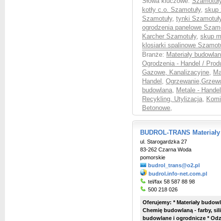
Słowa kluczowe:
Szamotuły
kotły c.o. Szamotuły
,
skup 
Szamotuły
,
tynki Szamotuł
ogrodzenia panelowe Szam
Karcher Szamotuły
,
skup m
klosiarki spalinowe Szamot
Branże:
Materiały budowlan
Ogrodzenia - Handel / Prod
Gazowe, Kanalizacyjne
,
Ma
Handel
,
Ogrzewanie,Grzewc
budowlana
,
Metale - Hande
Recykling, Utylizacja
,
Komi
Betonowe
,
BUDROL-TRANS Materiały
ul. Starogardzka 27
83-262 Czarna Woda
pomorskie
budrol_trans@o2.pl
budrol.info-net.com.pl
tel/fax 58 587 88 98
500 218 026
Oferujemy: * Materiały budowl
Chemię budowlaną - farby, sili
budowlane i ogrodnicze * Odz