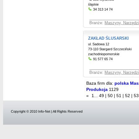
śląskie
34 313 14 74
Branże:
Maszyny, Narzędzia
ZAKŁAD ŚLUSARSKI
ul. Sadowa 12
73-110 Stargard Szczeciński
zachodniopomorskie
91 577 65 74
Branże:
Maszyny, Narzędzia
Baza firm dla:
polska Masz
Produkcja
1129
«
1
...
49
|
50
|
51
|
52
|
53
Copyright © 2010 Info-Net | All Rights Reserved