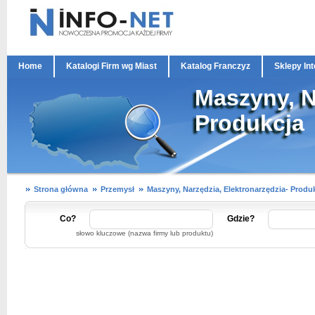
Home
Katalogi Firm wg Miast
Katalog Franczyz
Sklepy In
Maszyny, N
Produkcja
Strona główna
Przemysł
Maszyny, Narzędzia, Elektronarzędzia- Produ
Co?
Gdzie?
słowo kluczowe (nazwa firmy lub produktu)