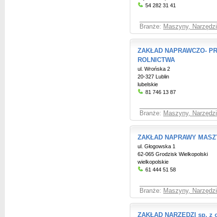
54 282 31 41
Branże:
Maszyny, Narzędzia
ZAKŁAD NAPRAWCZO- P
ROLNICTWA
ul. Wrońska 2
20-327 Lublin
lubelskie
81 746 13 87
Branże:
Maszyny, Narzędzia
ZAKŁAD NAPRAWY MASZ
ul. Głogowska 1
62-065 Grodzisk Wielkopolski
wielkopolskie
61 444 51 58
Branże:
Maszyny, Narzędzia
ZAKŁAD NARZĘDZI sp. z o