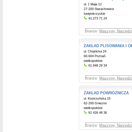
ul. 1 Maja 12
27-200 Starachowice
świętokrzyskie
41 273 71 24
Branże:
Maszyny, Narzędzia
ZAKŁAD PLISOWANIA I 
ul. Chojnicka 24
60-604 Poznań
wielkopolskie
61 848 29 34
Branże:
Maszyny, Narzędzia
ZAKŁAD POWROZNICZA
ul. Kostrzyńska 15
62-200 Gniezno
wielkopolskie
61 426 48 36
Branże:
Maszyny, Narzędzia