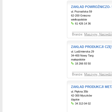
ZAKŁAD POWROŻNICZO- 
ul. Poznańska 59
62-200 Gniezno
wielkopolskie
61 426 14 36
Branże:
Maszyny, Narzędzia
ZAKŁAD PRODUKCJI CZĘ
ul. Ludźmierska 29
34-400 Nowy Targ
małopolskie
18 266 93 50
Branże:
Maszyny, Narzędzia
ZAKŁAD PRODUKCJI ME
ul. Piękna 35b
42-300 Myszków
śląskie
34 313 04 02