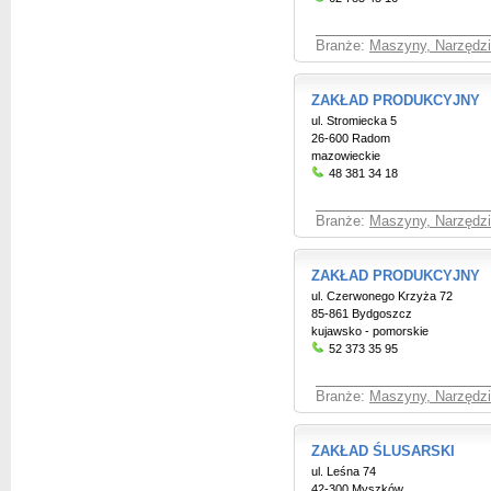
Branże:
Maszyny, Narzędzia
ZAKŁAD PRODUKCYJNY
ul. Stromiecka 5
26-600 Radom
mazowieckie
48 381 34 18
Branże:
Maszyny, Narzędzia
ZAKŁAD PRODUKCYJNY
ul. Czerwonego Krzyża 72
85-861 Bydgoszcz
kujawsko - pomorskie
52 373 35 95
Branże:
Maszyny, Narzędzia
ZAKŁAD ŚLUSARSKI
ul. Leśna 74
42-300 Myszków