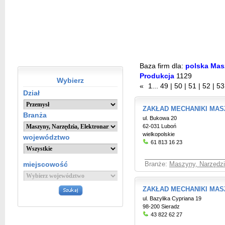
Baza firm dla:
polska Masz
Produkcja
1129
Wybierz
«
1
...
49
|
50
|
51
|
52
|
53
Dział
ZAKŁAD MECHANIKI MAS
Branża
ul. Bukowa 20
62-031 Luboń
wielkopolskie
województwo
61 813 16 23
miejscowość
Branże:
Maszyny, Narzędzia
ZAKŁAD MECHANIKI MA
ul. Bazylika Cypriana 19
98-200 Sieradz
43 822 62 27