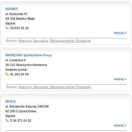
WIZMET
ul. Kustronia 47
43-316 Bielsko-Biała
śląskie
33 814 45 18
więcej »
Branże:
Maszyny, Narzędzia, Elektronarzędzia- Produkcja
,
WKRĘTAKI Spółdzielnia Pracy
ul. Łowiecka 6
26-110 Skarżysko-Kamienna
świętokrzyskie
41 253 25 59
więcej »
Branże:
Maszyny, Narzędzia, Elektronarzędzia- Produkcja
,
WOKA
ul. Bohaterów Katynia 146/148
42-200 Częstochowa
śląskie
0 34 371 04 32
więcej »