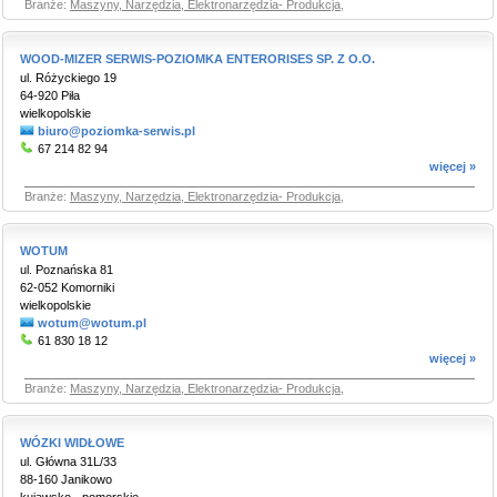
Branże:
Maszyny, Narzędzia, Elektronarzędzia- Produkcja
,
WOOD-MIZER SERWIS-POZIOMKA ENTERORISES SP. Z O.O.
ul. Różyckiego 19
64-920 Piła
wielkopolskie
biuro@poziomka-serwis.pl
67 214 82 94
więcej »
Branże:
Maszyny, Narzędzia, Elektronarzędzia- Produkcja
,
WOTUM
ul. Poznańska 81
62-052 Komorniki
wielkopolskie
wotum@wotum.pl
61 830 18 12
więcej »
Branże:
Maszyny, Narzędzia, Elektronarzędzia- Produkcja
,
WÓZKI WIDŁOWE
ul. Główna 31L/33
88-160 Janikowo