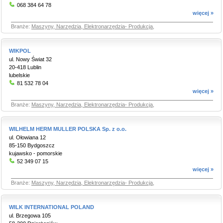
068 384 64 78
więcej »
Branże:
Maszyny, Narzędzia, Elektronarzędzia- Produkcja
,
WIKPOL
ul. Nowy Świat 32
20-418 Lublin
lubelskie
81 532 78 04
więcej »
Branże:
Maszyny, Narzędzia, Elektronarzędzia- Produkcja
,
WILHELM HERM MULLER POLSKA Sp. z o.o.
ul. Ołowiana 12
85-150 Bydgoszcz
kujawsko - pomorskie
52 349 07 15
więcej »
Branże:
Maszyny, Narzędzia, Elektronarzędzia- Produkcja
,
WILK INTERNATIONAL POLAND
ul. Brzegowa 105