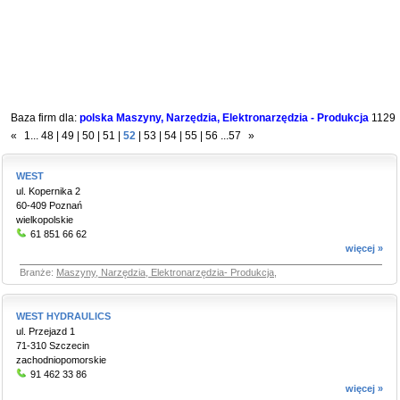
Baza firm dla:
polska Maszyny, Narzędzia, Elektronarzędzia - Produkcja
1129
«
1
...
48
|
49
|
50
|
51
|
52
|
53
|
54
|
55
|
56
...
57
»
WEST
ul. Kopernika 2
60-409 Poznań
wielkopolskie
61 851 66 62
więcej »
Branże:
Maszyny, Narzędzia, Elektronarzędzia- Produkcja
,
WEST HYDRAULICS
ul. Przejazd 1
71-310 Szczecin
zachodniopomorskie
91 462 33 86
więcej »