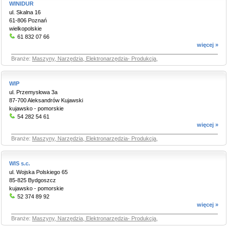
WINIDUR
ul. Skalna 16
61-806 Poznań
wielkopolskie
61 832 07 66
więcej »
Branże:
Maszyny, Narzędzia, Elektronarzędzia- Produkcja
,
WIP
ul. Przemysłowa 3a
87-700 Aleksandrów Kujawski
kujawsko - pomorskie
54 282 54 61
więcej »
Branże:
Maszyny, Narzędzia, Elektronarzędzia- Produkcja
,
WIS s.c.
ul. Wojska Polskiego 65
85-825 Bydgoszcz
kujawsko - pomorskie
52 374 89 92
więcej »
Branże:
Maszyny, Narzędzia, Elektronarzędzia- Produkcja
,