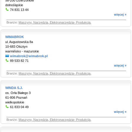
58-200 Dzierżoniów
dolnośląskie
74 831 13 44
więcej »
Branże:
Maszyny, Narzędzia, Elektronarzędzia- Produkcja
,
WIMABROK
ul. Augustowska 8a
10-683 Olsztyn
warmińsko - mazurskie
wimabrok@wimabrok.pl
89 533 82 71
więcej »
Branże:
Maszyny, Narzędzia, Elektronarzędzia- Produkcja
,
WINDA S.J.
os. Orła Białego 3
61-806 Poznań
wielkopolskie
61 833 04 49
więcej »
Branże:
Maszyny, Narzędzia, Elektronarzędzia- Produkcja
,