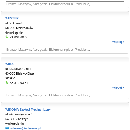
Branże:
Maszyny, Narzędzia, Elektronarzędzia- Produkcja
,
WESTER
ul. Szkolna 5
58-200 Dzierżoniów
dolnośląskie
74 831 68 66
więcej »
Branże:
Maszyny, Narzędzia, Elektronarzędzia- Produkcja
,
WIBA
ul. Krakowska 514
43-305 Bielsko-Biała
śląskie
33 810 03 84
więcej »
Branże:
Maszyny, Narzędzia, Elektronarzędzia- Produkcja
,
WIKOMA Zakład Mechaniczny
ul. Gimnastyczna 6
64-360 Zbąszyń
wielkopolskie
wikoma@wikoma.pl