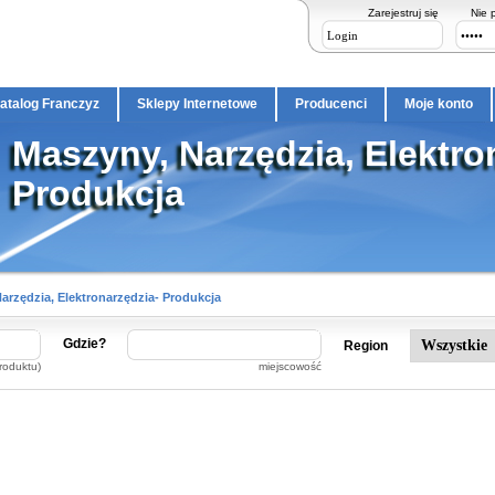
Zarejestruj się
Nie 
atalog Franczyz
Sklepy Internetowe
Producenci
Moje konto
Maszyny, Narzędzia, Elektro
Produkcja
arzędzia, Elektronarzędzia- Produkcja
Gdzie?
Region
roduktu)
miejscowość