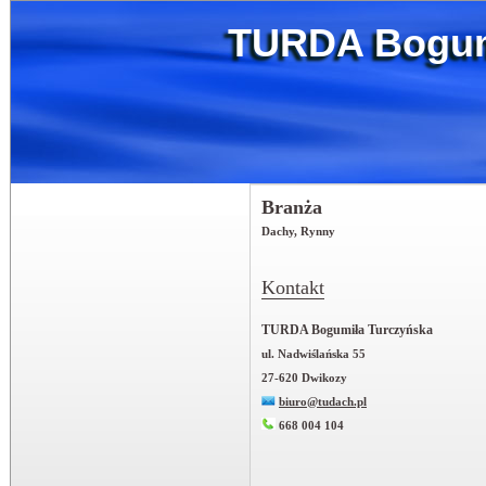
TURDA Bogum
Branża
Dachy, Rynny
Kontakt
TURDA Bogumiła Turczyńska
ul. Nadwiślańska 55
27-620 Dwikozy
biuro@tudach.pl
668 004 104