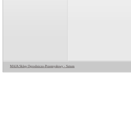
MAJA Sklep Ogrodniczo-Przemysłowy - Sztum