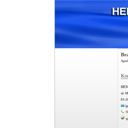
HE
Br
Apte
Kon
HEM
ul. 
83-2
i
78
w