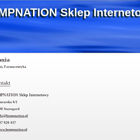
MPNATION Sklep Internet
anża
ki, Farmaceutyka
takt
PNATION Sklep Internetowy
Murarska 6/1
00 Starogard
nfo@hempnation.pl
7 920 437
ww.hempnation.pl